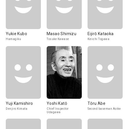
Yukie Kubo
Masao Shimizu
Eijirō Kataoka
Hamagiku
Tosuke Kawase
Keiichi Togawa
Yuji Kamishiro
Yoshi Katō
Tōru Abe
Denjiro Kimata
Chief Inspector
Second baseman Aoike
Udagawa