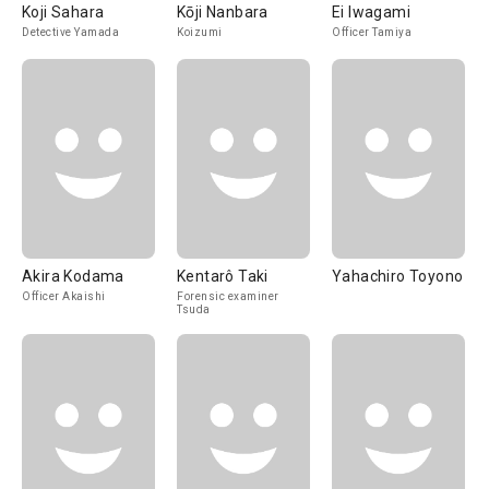
Koji Sahara
Kōji Nanbara
Ei Iwagami
Detective Yamada
Koizumi
Officer Tamiya
Akira Kodama
Kentarô Taki
Yahachiro Toyono
Officer Akaishi
Forensic examiner
Tsuda