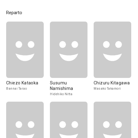
Reparto
Chiezo Kataoka
Susumu
Chizuru Kitagawa
Namishima
Bannai Tarao
Masako Takamori
Hidehiko Nitta