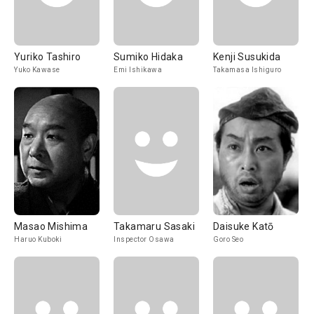
Yuriko Tashiro
Sumiko Hidaka
Kenji Susukida
Yuko Kawase
Emi Ishikawa
Takamasa Ishiguro
Masao Mishima
Takamaru Sasaki
Daisuke Katō
Haruo Kuboki
Inspector Osawa
Goro Seo