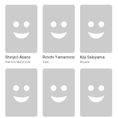
Shinjirō Asano
Rinichi Yamamoto
Kōji Sekiyama
Hachiro Mochizuki
Date
Miyata