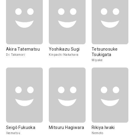
Akira Tatematsu
Yoshikazu Sugi
Tetsunosuke
Tsukigata
Dr. Takamori
Kinpachi Nakahara
Miyake
Seigô Fukuoka
Mitsuru Hagiwara
Rikiya Iwaki
Ikematsu
Nemoto