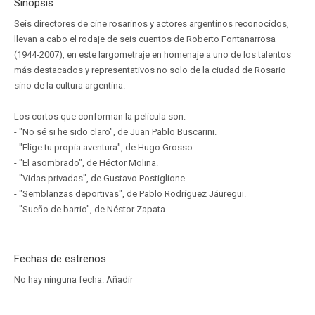
Sinopsis
Seis directores de cine rosarinos y actores argentinos reconocidos,
llevan a cabo el rodaje de seis cuentos de Roberto Fontanarrosa
(1944-2007), en este largometraje en homenaje a uno de los talentos
más destacados y representativos no solo de la ciudad de Rosario
sino de la cultura argentina.
Los cortos que conforman la película son:
- "No sé si he sido claro", de Juan Pablo Buscarini.
- "Elige tu propia aventura", de Hugo Grosso.
- "El asombrado", de Héctor Molina.
- "Vidas privadas", de Gustavo Postiglione.
- "Semblanzas deportivas", de Pablo Rodríguez Jáuregui.
- "Sueño de barrio", de Néstor Zapata.
Fechas de estrenos
No hay ninguna fecha.
Añadir