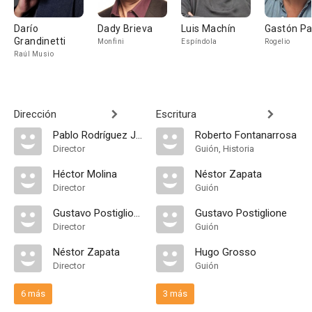
Darío
Dady Brieva
Luis Machín
Gastón Pa
Grandinetti
Monfini
Espíndola
Rogelio
Raúl Musio
Dirección
Escritura
Pablo Rodríguez Jáuregui
Roberto Fontanarrosa
Director
Guión, Historia
Héctor Molina
Néstor Zapata
Director
Guión
Gustavo Postiglione
Gustavo Postiglione
Director
Guión
Néstor Zapata
Hugo Grosso
Director
Guión
6 más
3 más