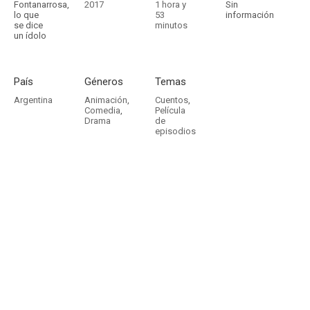
Fontanarrosa,
2017
1 hora y
Sin
lo que
53
información
se dice
minutos
un ídolo
País
Géneros
Temas
Argentina
Animación
,
Cuentos
,
Comedia
,
Película
Drama
de
episodios