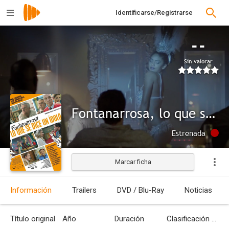
Identificarse/Registrarse
--
Sin valorar
Fontanarrosa, lo que se dice un ídolo
Estrenada
Marcar ficha
Información
Trailers
DVD / Blu-Ray
Noticias
Título original
Año
Duración
Clasificación por edades