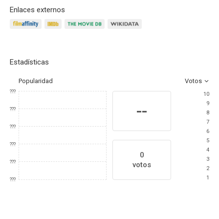
Enlaces externos
Estadísticas
Popularidad
Votos
???
10
9
--
???
8
7
???
6
5
???
4
0
3
???
votos
2
1
???