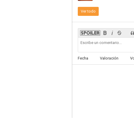
Ver todo
El espejo de los otros
4.0
Fecha
Valoración
V
Encerrados
3.0