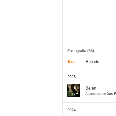
Mujeres asesinas
8.0
Filmografía (65)
Todo
Reparto
2025
Criminal
6.8
6.8
Belén
Aparece como
Juez F
2024