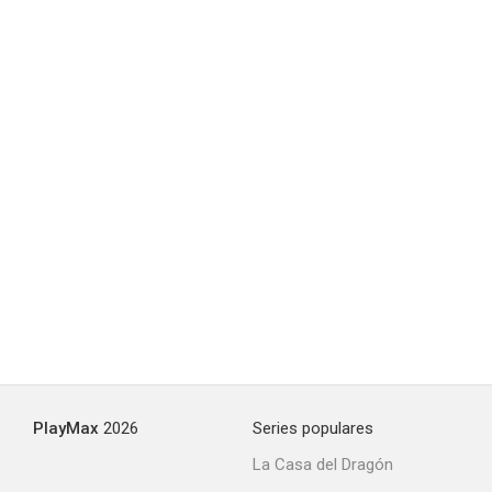
Son amores
--
La venganza
PlayMax
2026
Series populares
La Casa del Dragón