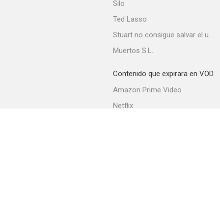
Silo
Ted Lasso
Stuart no consigue salvar el universo
Muertos S.L.
Contenido que expirara en VOD
Amazon Prime Video
Netflix
Filmin
Movistar+
Movistar+ Fibra