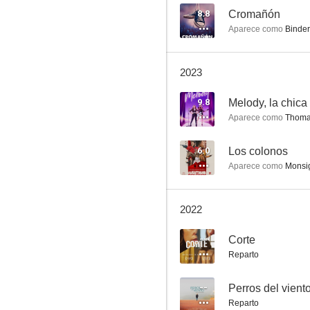
8.8
Cromañón
Aparece como
Binder
Belén
2023
5.8
9.8
Melody, la chica
Aparece como
Thoma
6.0
Los colonos
Aparece como
Monsi
2022
Atrapa a un ladrón
--
Corte
4.5
Reparto
--
Perros del vient
Reparto