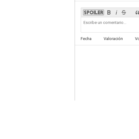
Super Héroes Squad Show
Fecha
Valoración
V
8.0
Los Simpson: La casa-árbol del terror XXV
7.8