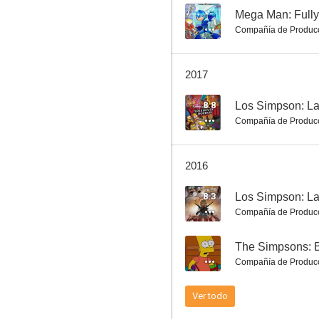
--
Mega Man: Full
Compañía de Produc
Mighty Max
2017
8.3
8.8
Los Simpson: La 
Compañía de Produc
2016
8.3
Compañía de Produc
Los Simpson: La casa-árbol del terror XXVII
--
The Simpsons: B
8.2
Compañía de Produc
Ver todo