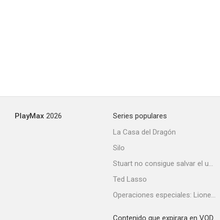
Los Simpson: Game of Thrones Couch Gag
--
PlayMax
2026
Series populares
La Casa del Dragón
Silo
Cranberry Christmas
Stuart no consigue salvar el universo
--
Ted Lasso
Operaciones especiales: Lioness
Contenido que expirara en VOD