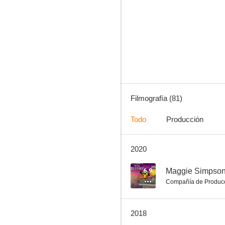
Dante's Inferno
10
Filmografía (81)
Todo
Producción
2020
Wow! Wow! Wubbzy!
9.0
6.9
Maggie Simpson:
Compañía de Produc
2018