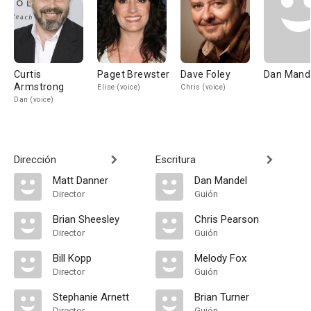
Curtis
Paget Brewster
Dave Foley
Dan Mand
Armstrong
Elise (voice)
Chris (voice)
Dan (voice)
Dirección
Escritura
Matt Danner
Dan Mandel
Director
Guión
Brian Sheesley
Chris Pearson
Director
Guión
Bill Kopp
Melody Fox
Director
Guión
Stephanie Arnett
Brian Turner
Director
Guión