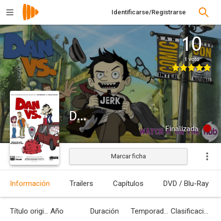
Identificarse/Registrarse
10
1 voto
Dan Vs.
Finalizada
Marcar ficha
Información
Trailers
Capítulos
DVD / Blu-Ray
Título original
Año
Duración
Temporadas
Clasificación por edades