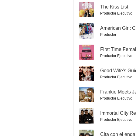
3.0
The Kiss List
Productor Ejecutivo
--
American Girl: 
Productor
A Godwink Christmas: Meant for Love
--
First Time Femal
7.8
Productor Ejecutivo
--
Good Wife's Gui
Productor Ejecutivo
--
Frankie Meets J
Productor Ejecutivo
--
Immortal City R
Un lugar para el recuerdo
Productor Ejecutivo
7.5
--
Cita con el eng