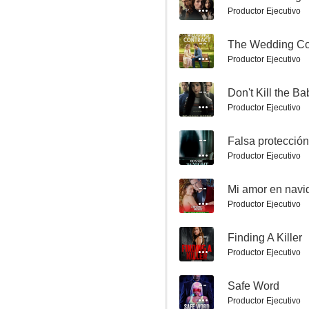
Productor Ejecutivo
--
The Wedding Co
Productor Ejecutivo
--
Don't Kill the Ba
Productor Ejecutivo
Wedding Season
7.5
--
Falsa protección
Productor Ejecutivo
--
Mi amor en navi
Productor Ejecutivo
--
Finding A Killer
Productor Ejecutivo
Ángeles en la nieve
--
Safe Word
7.2
Productor Ejecutivo