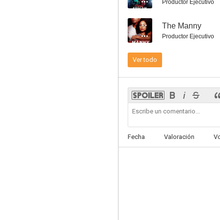
Productor Ejecutivo
El amor de tu vida
--
The Manny
Productor Ejecutivo
6.4
Ver todo
Fecha
Valoración
V
Un amor inesperado
6.3