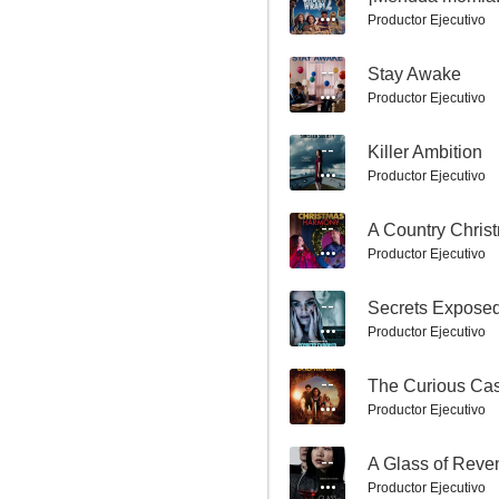
7.0
Productor Ejecutivo
--
Stay Awake
Productor Ejecutivo
--
Killer Ambition
Productor Ejecutivo
--
A Country Chri
Traidora
Productor Ejecutivo
7.0
--
Secrets Expose
Productor Ejecutivo
--
The Curious Cas
Productor Ejecutivo
--
A Glass of Reve
Productor Ejecutivo
Otro cuento de Navidad