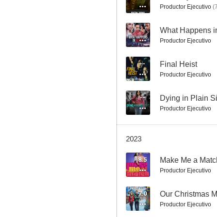
Productor Ejecutivo
(
--
What Happens i
Productor Ejecutivo
Dos madres y una boda
--
Final Heist
8.5
Productor Ejecutivo
--
Dying in Plain S
Productor Ejecutivo
2023
8.5
Make Me a Matc
Buscando un testigo
Productor Ejecutivo
8.0
7.0
Our Christmas M
Productor Ejecutivo