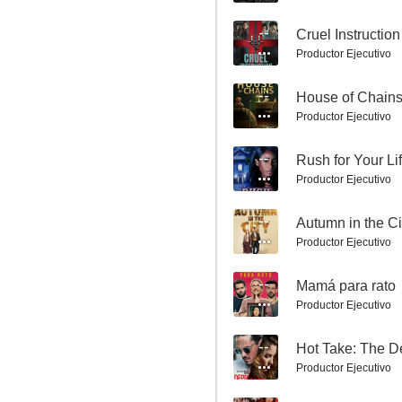
7.0
--
Cruel Instruction
Productor Ejecutivo
--
House of Chain
Productor Ejecutivo
--
Rush for Your Li
Productor Ejecutivo
Colisión inminente
--
Autumn in the Ci
6.8
Productor Ejecutivo
--
Mamá para rato
Productor Ejecutivo
--
Hot Take: The D
Productor Ejecutivo