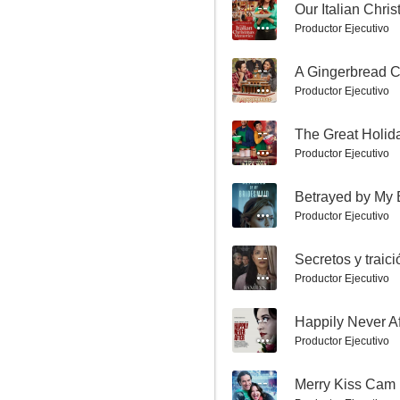
--
Our Italian Chr
Mensaje de amor en una botella
Productor Ejecutivo
6.5
--
A Gingerbread C
Productor Ejecutivo
--
The Great Holid
Productor Ejecutivo
--
Betrayed by My 
Productor Ejecutivo
Sit. Stay. Love.
6.5
--
Secretos y traici
Productor Ejecutivo
--
Happily Never Af
Productor Ejecutivo
--
Merry Kiss Cam