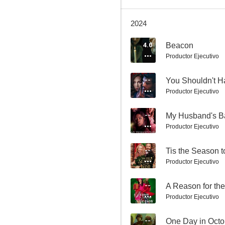
2024
Una mujer traicionada
4.0
Beacon
Productor Ejecutivo
9.5
--
You Shouldn't H
Productor Ejecutivo
--
My Husband's B
Productor Ejecutivo
--
Tis the Season t
Productor Ejecutivo
Caprichos que matan
9.0
--
A Reason for th
Productor Ejecutivo
--
One Day in Octo