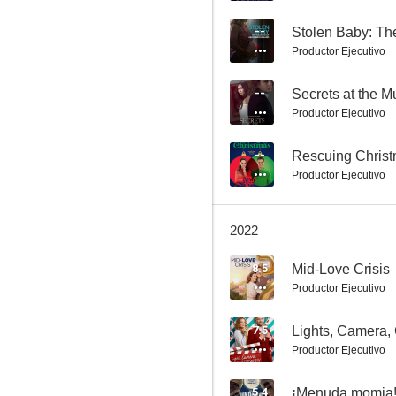
--
Productor Ejecutivo
--
Secrets at the 
Productor Ejecutivo
--
Rescuing Chris
Tornado en Nueva York
Productor Ejecutivo
7.0
2022
8.5
Mid-Love Crisis
Productor Ejecutivo
7.5
Lights, Camera,
Productor Ejecutivo
Our Christmas Mural
5.4
¡Menuda momia!