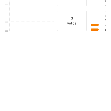
7
???
6
5
???
4
3
3
???
votos
2
1
???