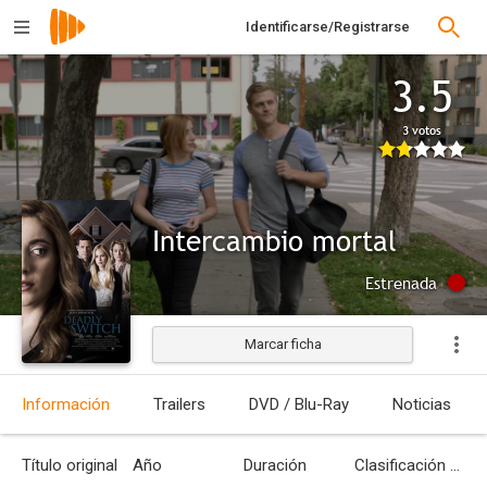
Identificarse/Registrarse
3.5
3 votos
Intercambio mortal
Estrenada
Marcar ficha
Información
Trailers
DVD / Blu-Ray
Noticias
Título original
Año
Duración
Clasificación por edades