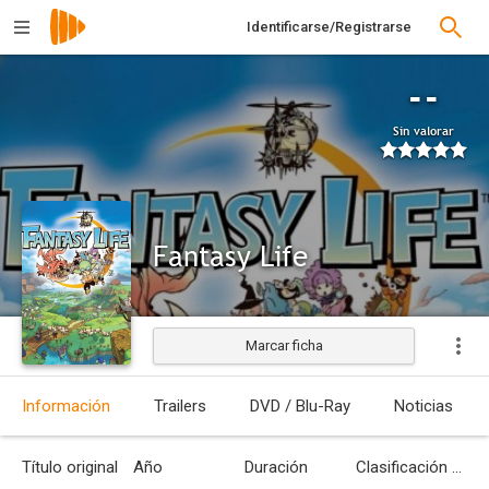
Identificarse/Registrarse
--
Sin valorar
Fantasy Life
Marcar ficha
Información
Trailers
DVD / Blu-Ray
Noticias
Título original
Año
Duración
Clasificación por edades