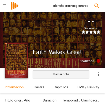
Identificarse/Registrarse
--
Sin valorar
Faith Makes Great
Finalizada
Marcar ficha
Información
Trailers
Capítulos
DVD / Blu-Ray
Título original
Año
Duración
Temporadas
Clasificación por edades