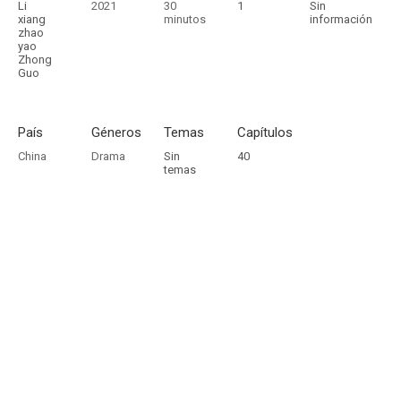
Li
2021
30
1
Sin
xiang
minutos
información
zhao
yao
Zhong
Guo
País
Géneros
Temas
Capítulos
China
Drama
Sin
40
temas