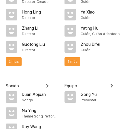
Director, Creador
Guión
Hong Ling
Ya Xiao
Director
Guión
Zhang Li
Yating Hu
Director
Guión, Guión Adaptado
Guotong Liu
Zhou Difei
Director
Guión
2 más
1 más
Sonido
Equipo
Duan Aojuan
Gong Yu
Songs
Presenter
Na Ying
Theme Song Performance
Roy Wang