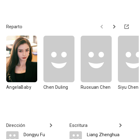
Reparto
AngelaBaby
Chen Duling
Ruoxuan Chen
Siyu Chen
Dirección
Escritura
Dongyu Fu
Liang Zhenghua