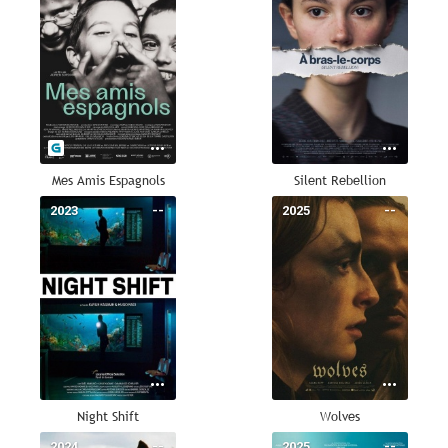
Mes Amis Espagnols
Silent Rebellion
2023
--
2025
--
Night Shift
Wolves
2024
--
2025
--