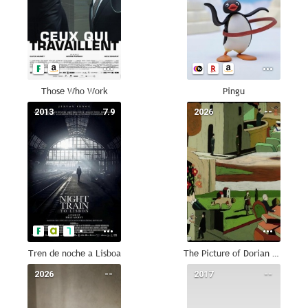
Those Who Work
Pingu
2013
7.9
2026
--
Tren de noche a Lisboa
The Picture of Dorian Gray
2026
--
2017
--