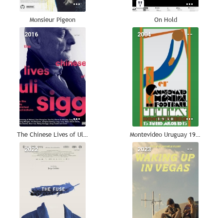
Monsieur Pigeon
On Hold
2016
--
2004
--
The Chinese Lives of Uli Sigg
Montevideo Uruguay 1930
2022
--
2023
--