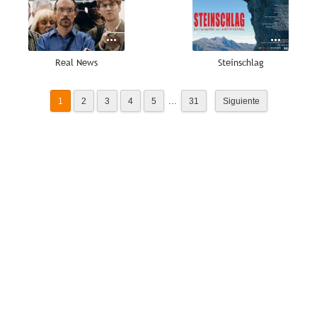
Real News
Steinschlag
...
1
2
3
4
5
31
Siguiente