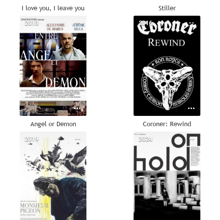
I love you, I leave you
Stiller
2013
--
2016
--
Angel or Demon
Coroner: Rewind
2019
--
2024
--