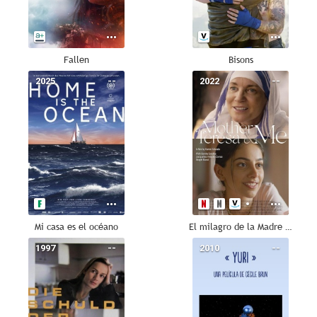
Fallen
Bisons
2025
--
2022
--
Mi casa es el océano
El milagro de la Madre Teresa
1997
--
2010
--