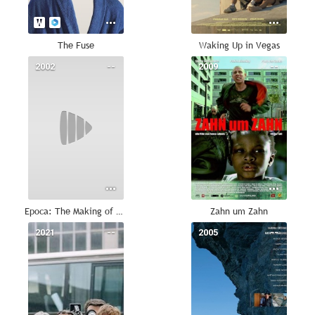
The Fuse
Waking Up in Vegas
2002
--
2009
--
Epoca: The Making of History
Zahn um Zahn
2021
--
2005
--