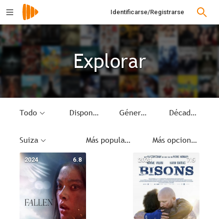
Identificarse/Registrarse
Explorar
Todo
Disponible
Género
Década
Suiza
Más populares
Más opciones
2024
6.8
2024
7.5