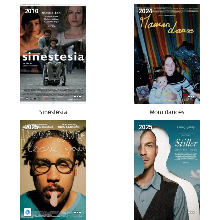
2010
--
2024
--
Sinestesia
Mom dances
2025
--
2025
--