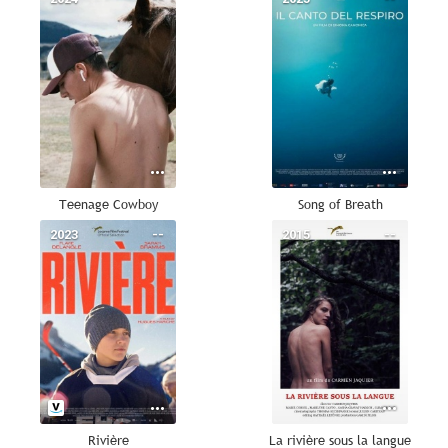
Teenage Cowboy
Song of Breath
2023
--
2015
--
Rivière
La rivière sous la langue