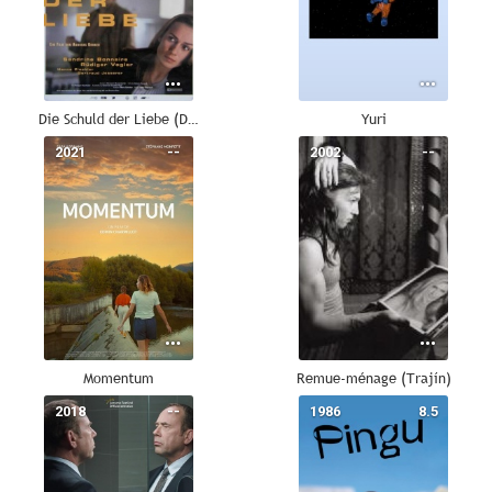
Die Schuld der Liebe (Debt of Love)
Yuri
2021
--
2002
--
Momentum
Remue-ménage (Trajín)
2018
--
1986
8.5