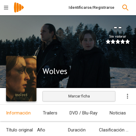
Identificarse/Registrarse
--
Sin valorar
Wolves
Marcar ficha
Estrenada
Información
Trailers
DVD / Blu-Ray
Noticias
Título original
Año
Duración
Clasificación por edades