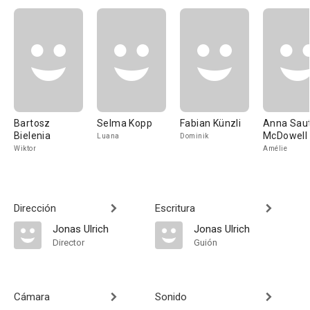
Bartosz
Selma Kopp
Fabian Künzli
Anna Saut
Bielenia
McDowell
Luana
Dominik
Wiktor
Amélie
Dirección
Escritura
Jonas Ulrich
Jonas Ulrich
Director
Guión
Cámara
Sonido