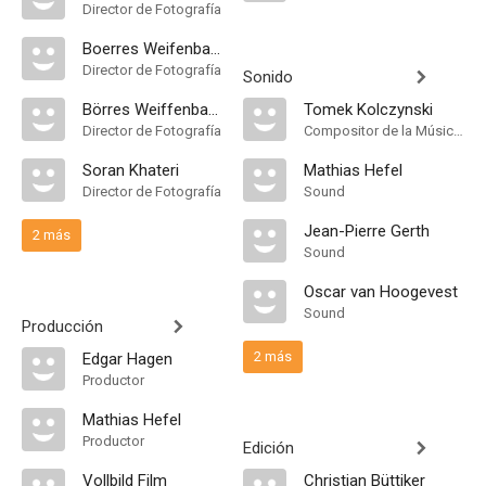
Director de Fotografía
Boerres Weifenbach
Director de Fotografía
Sonido
Börres Weiffenbach
Tomek Kolczynski
Director de Fotografía
Compositor de la Música Original
Soran Khateri
Mathias Hefel
Director de Fotografía
Sound
Jean-Pierre Gerth
2 más
Sound
Oscar van Hoogevest
Sound
Producción
2 más
Edgar Hagen
Productor
Mathias Hefel
Productor
Edición
Vollbild Film
Christian Büttiker