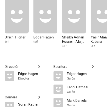
Ulrich Tilgner
Edgar Hagen
Sheikh Adnan
Yasir Alai
Hussein Alaij
Kubaisi
Self
Self
Al-Jumaili
Self
Self
Dirección
Escritura
Edgar Hagen
Edgar Hagen
Director
Guión
Fanni Hatházi
Guión
Cámara
Mark Daniels
Soran Katheri
Guión