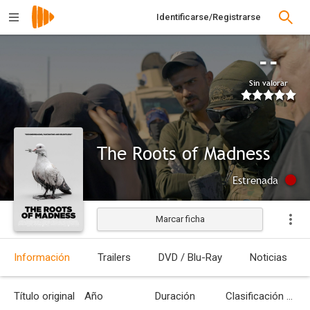
Identificarse/Registrarse
--
Sin valorar
The Roots of Madness
Estrenada
Marcar ficha
Información
Trailers
DVD / Blu-Ray
Noticias
Título original
Año
Duración
Clasificación por edades