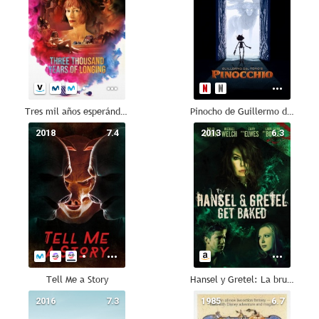
Tres mil años esperándote
Pinocho de Guillermo del Toro
2018
7.4
2013
6.3
Tell Me a Story
Hansel y Gretel: La bruja del Bosque Negro
2016
7.3
1985
6.7