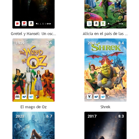
Gretel y Hansel: Un oscuro cuento de hadas
Alicia en el país de las maravillas
1939
7.6
2001
8.4
El mago de Oz
Shrek
2023
6.7
2017
8.3