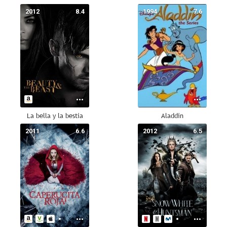
2012
8.4
1994
7.6
La bella y la bestia
Aladdin
2011
6.6
2012
6.5