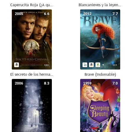
Caperucita Roja (¿A quién tienes miedo?)
Blancanieves y la leyenda del cazador
2005
6.6
2012
7.7
El secreto de los hermanos Grimm
Brave (Indomable)
2006
8.3
1959
7.0