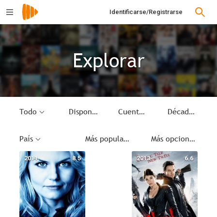
Identificarse/Registrarse
Explorar
Todo
Disponible
Cuentos
Década
País
Más populares
Más opciones
2011
8.5
2013
6.6