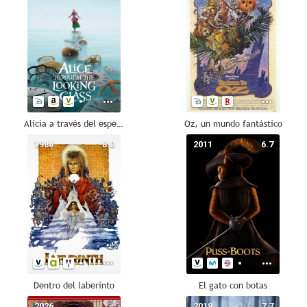
Alicia a través del espejo
Oz, un mundo fantástico
1986
8.0
2011
6.7
Dentro del laberinto
El gato con botas
2026
--
2019
7.7