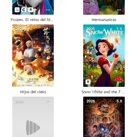
Frozen. El reino del hielo
Hermanastras
2024
--
2025
1.5
Hijos del cielo
Snow White and the 7 Dwarfs
2026
--
2026
5.0