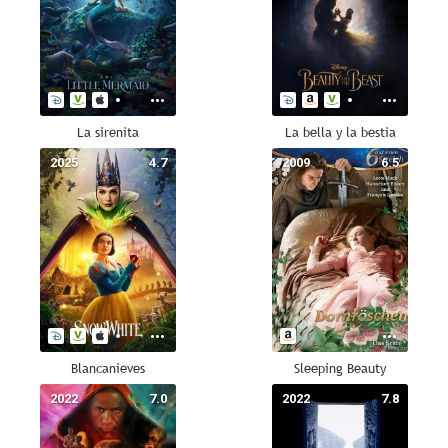
La sirenita
La bella y la bestia
2025
4.7
2009
6.5
Blancanieves
Sleeping Beauty
2022
7.0
2022
7.8