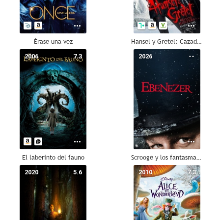
Érase una vez
Hansel y Gretel: Cazadores de brujas
2006
7.3
2026
--
El laberinto del fauno
Scrooge y los fantasmas de la Navidad
2020
5.6
2010
7.3