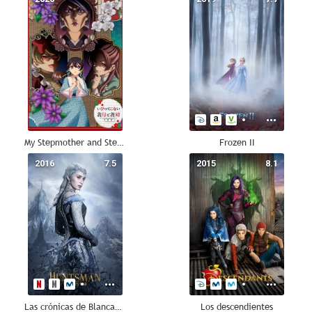
My Stepmother and Stepsisters Aren't Wicked
Frozen II
2016
7.5
2015
8.1
Las crónicas de Blancanieves: El Cazador y la Reina del Hielo
Los descendientes