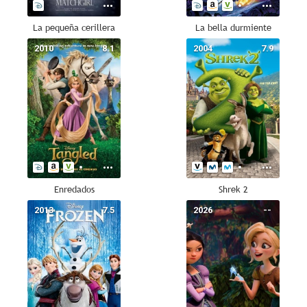
La pequeña cerillera
La bella durmiente
2010
8.1
2004
7.9
Enredados
Shrek 2
2013
7.5
2026
--