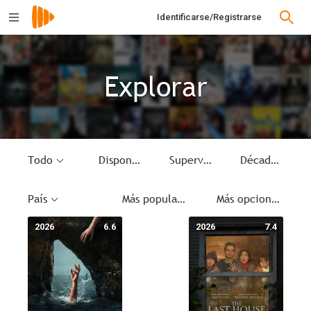
Identificarse/Registrarse
Explorar
Todo
Disponible
Supervivencia
Década
País
Más populares
Más opciones
2026
6.6
2026
7.4