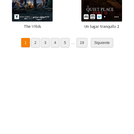
The Wilds
Un lugar tranquilo 2
...
1
2
3
4
5
19
Siguiente