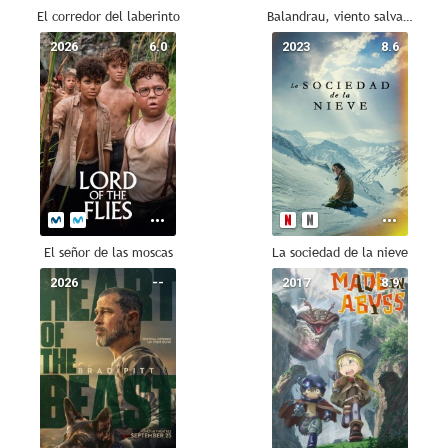
El corredor del laberinto
Balandrau, viento salvaje
2026
6.0
2023
8.6
El señor de las moscas
La sociedad de la nieve
2026
--
2017
8.9