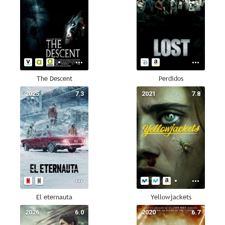
The Descent
Perdidos
2025
7.3
2021
7.8
El eternauta
Yellowjackets
2026
6.0
2020
6.7