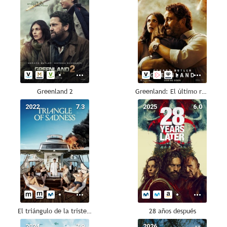
Greenland 2
Greenland: El último refugio
2022
7.3
2025
6.0
El triángulo de la tristeza
28 años después
2024
7.9
2026
--