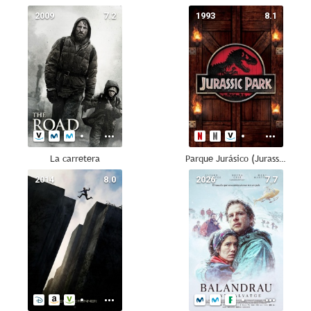
2009
7.2
1993
8.1
La carretera
Parque Jurásico (Jurassic Park)
2014
8.0
2026
7.7