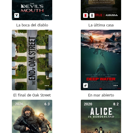
La boca del diablo
La última casa
2026
--
2026
6.5
El final de Oak Street
En mar abierto
2026
6.3
2020
8.2