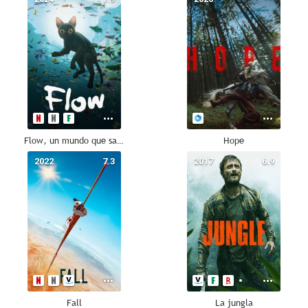
Flow, un mundo que salvar
Hope
2022
7.3
2017
6.9
Fall
La jungla