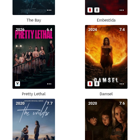
The Bay
Embestida
2026
6.4
2024
7.4
Pretty Lethal
Damsel
2020
7.7
2020
7.6