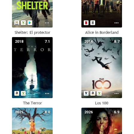
Shelter: El protector
Alice in Borderland
2018
7.1
2014
8.7
The Terror
Los 100
2021
8.0
2026
6.9