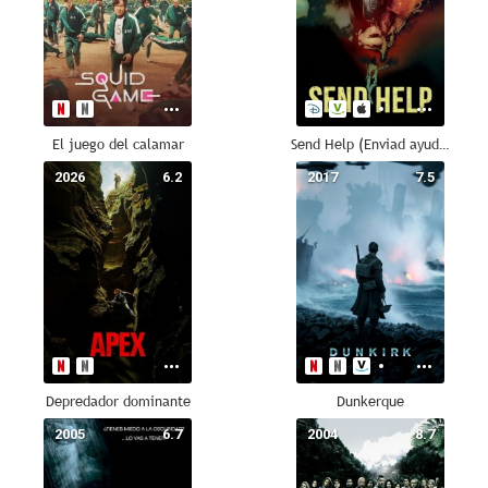
El juego del calamar
Send Help (Enviad ayuda)
2026
6.2
2017
7.5
Depredador dominante
Dunkerque
2005
6.7
2004
8.7