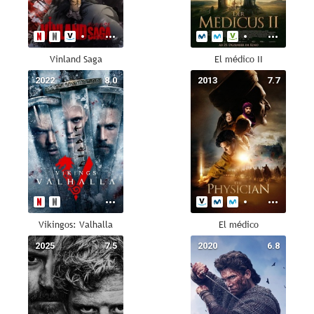
Vinland Saga
El médico II
2022
8.0
2013
7.7
Vikingos: Valhalla
El médico
2025
7.5
2020
6.8