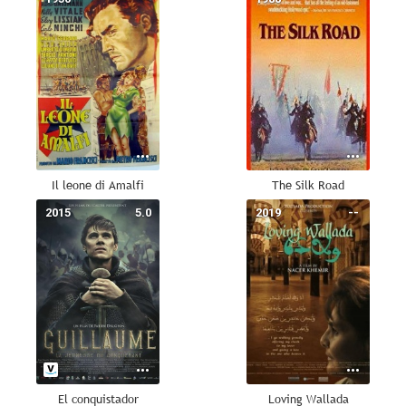
Il leone di Amalfi
The Silk Road
2015
5.0
2019
--
El conquistador
Loving Wallada