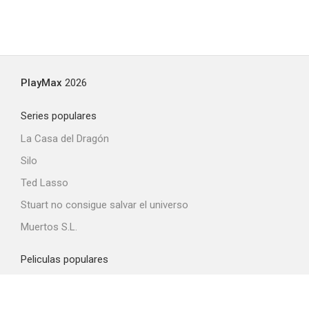
PlayMax
2026
Series populares
La Casa del Dragón
Silo
Ted Lasso
Stuart no consigue salvar el universo
Muertos S.L.
Peliculas populares
Spider-Man: Brand New Day
La odisea