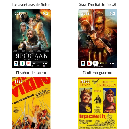
Las aventuras de Robin
1066: The Battle for Middle Earth
2010
5.2
2018
5.2
El señor del acero
El último guerrero
1928
--
1960
--