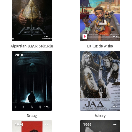
Alparslan Büyük Selçuklu
La luz de Aisha
2018
--
1975
--
Draug
Misery
1974
--
1966
--