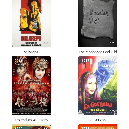
Milarepa
Las mocedades del Cid
2011
--
1942
--
Legendary Amazons
La Gorgona
1950
--
1988
--