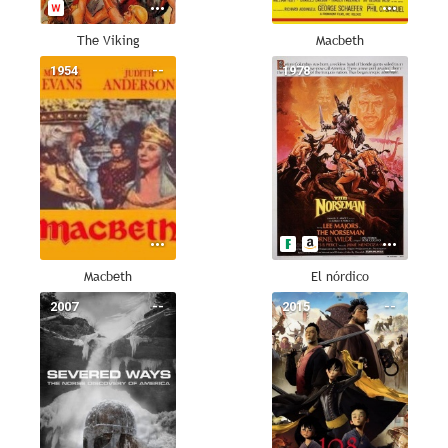
The Viking
Macbeth
1954
--
1978
--
Macbeth
El nórdico
2007
--
2015
--