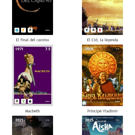
El final del camino
El Cid, la leyenda
1971
7.5
2006
--
Macbeth
Príncipe Vladimir
2021
--
2025
--