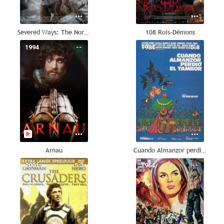
Severed Ways: The Norse Discovery of America
108 Rois-Démons
1994
--
1984
5.8
Arnau
Cuando Almanzor perdió el tambor
2001
5.3
1964
--