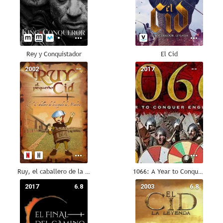
Rey y Conquistador
El Cid
2002
--
2017
--
Ruy, el caballero de la espada de madera
1066: A Year to Conquer England
2017
6.8
2003
6.8