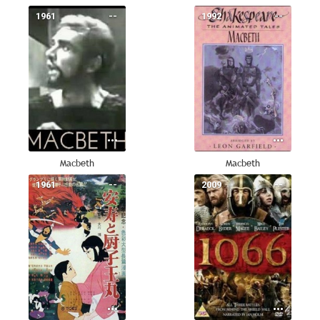
1961
--
1992
--
Macbeth
Macbeth
1961
--
2009
--