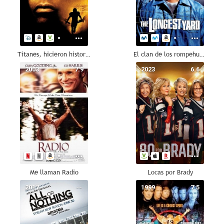
Titanes, hicieron historia
El clan de los rompehuesos
2003
7.9
2023
6.6
Me llaman Radio
Locas por Brady
2017
--
1999
7.5