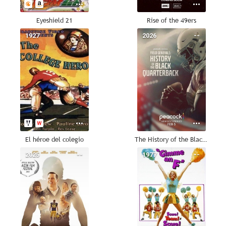
Eyeshield 21
Rise of the 49ers
1927
--
2026
--
El héroe del colegio
The History of the Black Quarterback
2025
--
1977
--