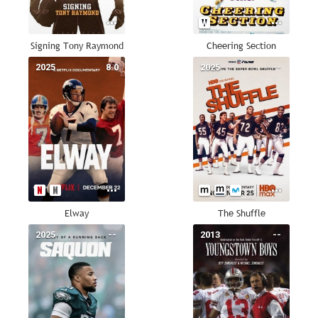
Signing Tony Raymond
Cheering Section
2025
8.0
2025
--
Elway
The Shuffle
2025
--
2013
--