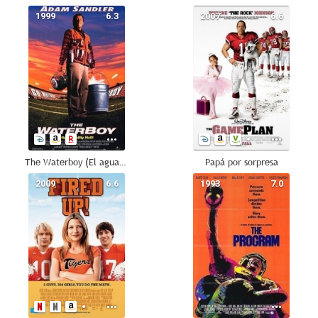
1999
6.3
2007
6.6
The Waterboy (El aguador)
Papá por sorpresa
2009
6.6
1993
7.0