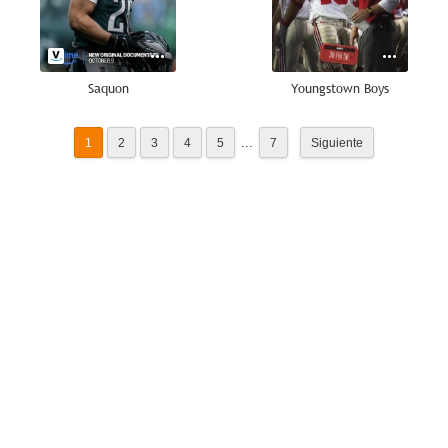
Saquon
Youngstown Boys
...
1
2
3
4
5
7
Siguiente