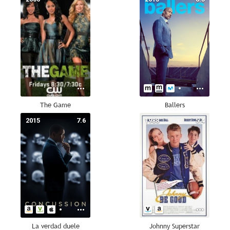
The Game
Ballers
2015
7.6
1988
5.4
La verdad duele
Johnny Superstar