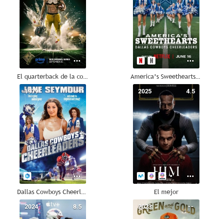
El quarterback de la cocaína
America’s Sweethearts: Las cheerleaders de los Dallas Cowboys
1979
--
2025
4.5
Dallas Cowboys Cheerleaders
El mejor
2024
8.5
2023
--