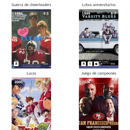
Guerra de cheerleaders
Lobos universitarios
1986
9.5
1999
5.7
Lucas
Juego de campeones
2005
8.0
2026
--