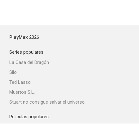
PlayMax
2026
Series populares
La Casa del Dragón
Silo
Ted Lasso
Muertos S.L.
Stuart no consigue salvar el universo
Peliculas populares
Spider-Man: Brand New Day
La odisea