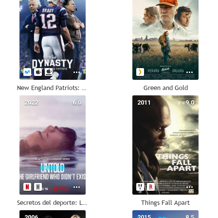
New England Patriots: la dinastía
Green and Gold
2022
6.0
2011
9.0
Secretos del deporte: La novia que no existía
Things Fall Apart
2006
--
2015
8.5