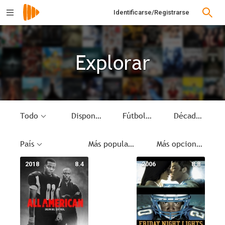
Identificarse/Registrarse
Explorar
Todo
Disponible
Fútbol americano
Década
País
Más populares
Más opciones
2018
8.4
2006
8.8