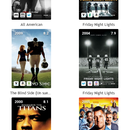
All American
Friday Night Lights
2009
8.2
2004
7.9
The Blind Side (Un sueño posible)
Friday Night Lights
2000
8.1
2005
6.5