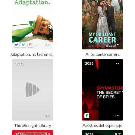
Adaptation. El ladrón de orquídeas
Mi brillante carrera
2026
--
2026
--
The Midnight Library
Maestros del espionaje
2025
7.5
2025
5.7