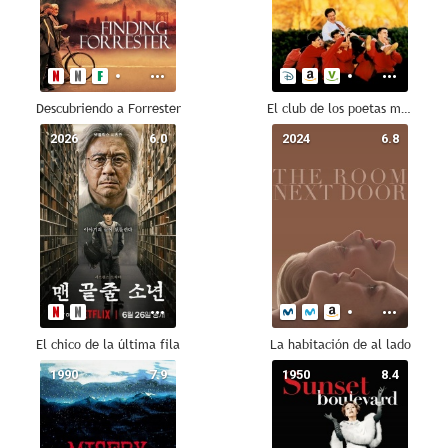
Descubriendo a Forrester
El club de los poetas muertos
2026
6.0
2024
6.8
El chico de la última fila
La habitación de al lado
1990
7.9
1950
8.4