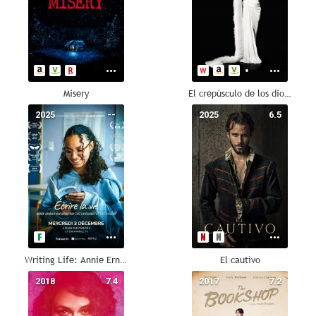
Misery
El crepúsculo de los dioses
2025
--
2025
6.5
Writing Life: Annie Ernaux Through the Eyes of High School Students
El cautivo
2018
7.4
2017
7.2