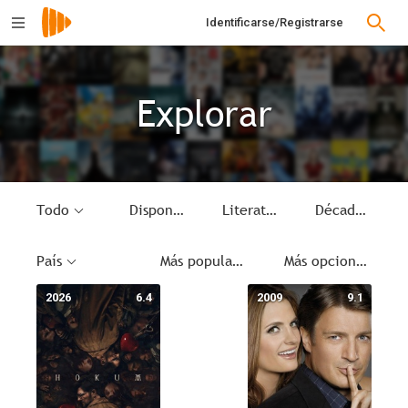
Identificarse/Registrarse
Explorar
Todo
Disponible
Literatura
Década
País
Más populares
Más opciones
2026
6.4
2009
9.1