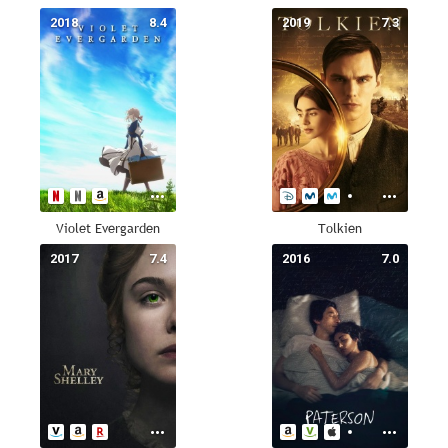
2018
8.4
2019
7.3
Violet Evergarden
Tolkien
2017
7.4
2016
7.0