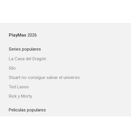
PlayMax
2026
Series populares
La Casa del Dragón
Silo
Stuart no consigue salvar el universo
Ted Lasso
Rick y Morty
Peliculas populares
Spider-Man: Brand New Day
La odisea