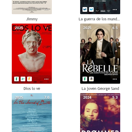
Jimmy
La guerra de los mundos: una novela profética
2025
--
2025
6.5
Dios lo ve
La joven George Sand
2025
7.0
2024
5.3