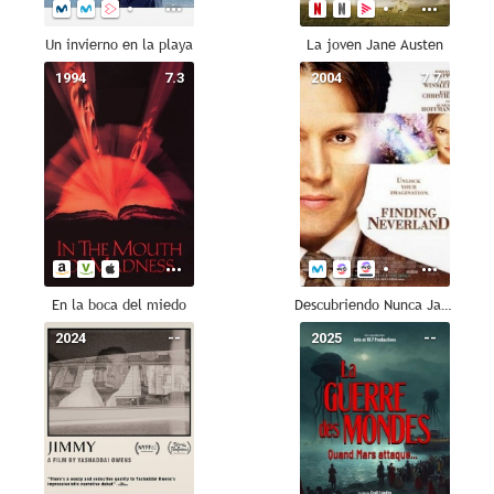
Un invierno en la playa
La joven Jane Austen
1994
7.3
2004
7.7
En la boca del miedo
Descubriendo Nunca Jamás
2024
--
2025
--