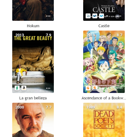
Hokum
Castle
2013
7.9
2019
8.7
La gran belleza
Ascendance of a Bookworm
2000
7.7
1989
8.4