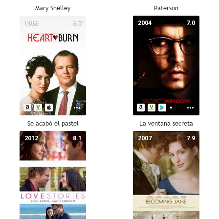
Mary Shelley
Paterson
1986
6.7
2004
7.0
Se acabó el pastel
La ventana secreta
2012
8.1
2007
7.9