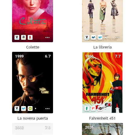
Colette
La librería
1999
6.7
1966
7.7
La novena puerta
Fahrenheit 451
2002
7.0
2026
--