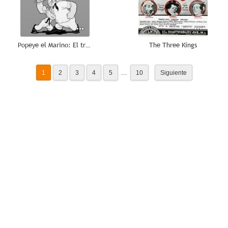
Popeye el Marino: El trapecista volador
The Three Kings
...
1
2
3
4
5
10
Siguiente