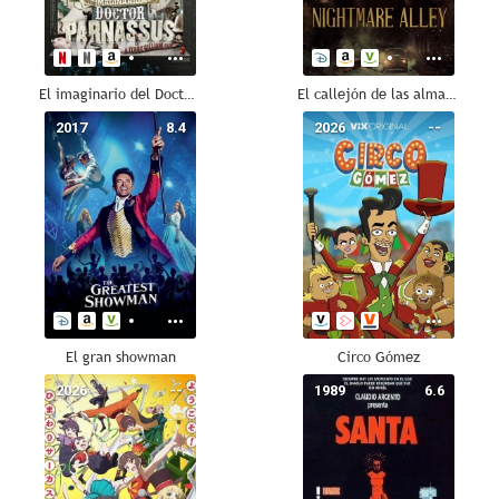
El imaginario del Doctor Parnassus
El callejón de las almas perdidas
2017
8.4
2026
--
El gran showman
Circo Gómez
2026
--
1989
6.6