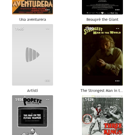
Una aventurera
Beaupré the Giant
1965
--
1980
--
Artisti
The Strongest Man in the World
1934
--
1928
--