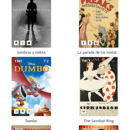
Sombras y niebla
La parada de los monstruos
1941
7.2
1917
--
Dumbo
The Sawdust Ring
1925
--
2012
--