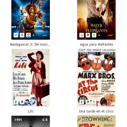
Madagascar 3: De marcha por Europa
Agua para elefantes
1953
8.0
1939
7.3
Lilí
Una tarde en el circo
1991
6.8
1932
7.9