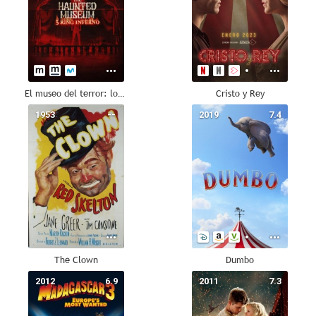
El museo del terror: los anillos infernales
Cristo y Rey
1953
--
2019
7.4
The Clown
Dumbo
2012
6.9
2011
7.3