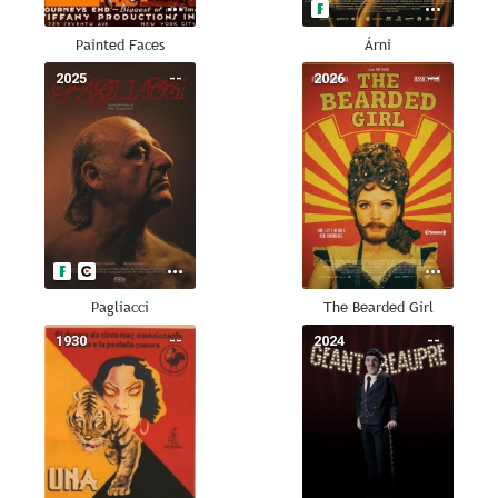
Painted Faces
Árni
2025
--
2026
--
Pagliacci
The Bearded Girl
1930
--
2024
--