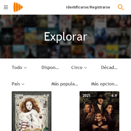
Identificarse/Registrarse
Explorar
Todo
Disponible
Circo
Década
País
Más populares
Más opciones
2009
6.9
2021
6.9