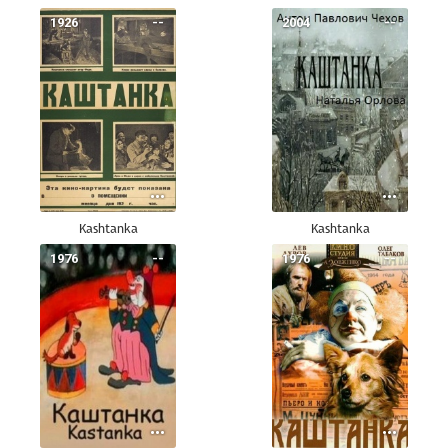
1926
--
2004
--
Kashtanka
Kashtanka
1976
--
1976
--