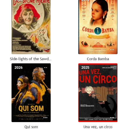
Side-lights of the Sawdust Ring
Corda Bamba
2026
--
2025
--
Qui som
Una vez, un circo