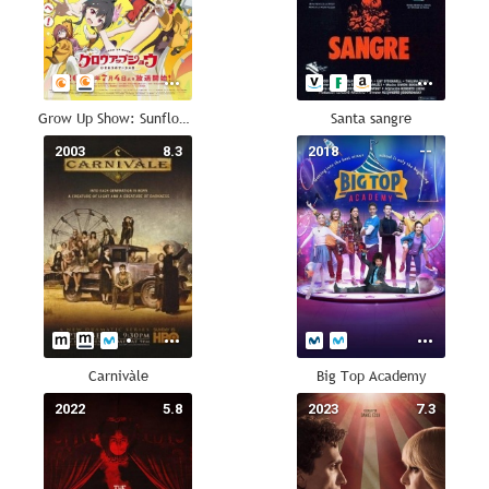
Grow Up Show: Sunflower Circus
Santa sangre
2003
8.3
2018
--
Carnivàle
Big Top Academy
2022
5.8
2023
7.3