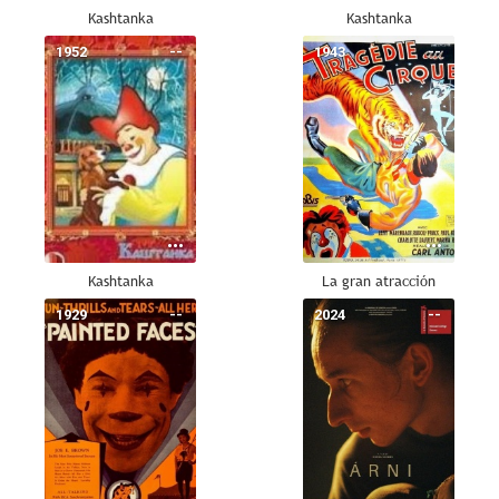
Kashtanka
Kashtanka
1952
--
1943
--
Kashtanka
La gran atracción
1929
--
2024
--