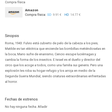
Compra física
Amazon
Compra física:
SD
9.91 €
HD
14.77 €
Sinopsis
Roma, 1943. Fulvio está cubierto de pelo de la cabeza a los pies;
Matilde es tan eléctrica que enciende las bombillas metiéndoselas en
la boca; Mario sufre de enanismo; Cencio escupe luciérnagas y
cambia la forma de los insectos. E Israel es el dueño y director del
circo que los acoge a todos, como una familia sui generis. Pero una
explosión les roba su hogar-refugio y los arroja en medio de la
Segunda Guerra Mundial, siendo criaturas extraordinarias enfrentadas
al horror.
Fechas de estrenos
No hay ninguna fecha.
Añadir