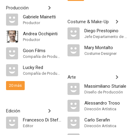
Producción
Gabriele Mainetti
Costume & Make-Up
Productor
Diego Prestopino
Andrea Occhipinti
Jefe Departamento de Maquillaje
Productor
Mary Montalto
Goon Films
Costume Designer
Compañía de Produccion
Lucky Red
Compañía de Produccion
Arte
20 más
Massimiliano Sturiale
Diseño de Producción
Alessandro Troso
Dirección Artística
Edición
Francesco Di Stefano
Carlo Serafin
Editor
Dirección Artística