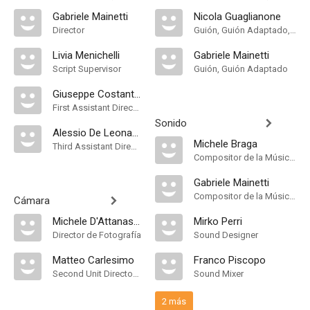
Gabriele Mainetti
Nicola Guaglianone
Director
Guión, Guión Adaptado, Historia
Livia Menichelli
Gabriele Mainetti
Script Supervisor
Guión, Guión Adaptado
Giuseppe Costantino
First Assistant Director
Sonido
Alessio De Leonardis
Michele Braga
Third Assistant Director
Compositor de la Música Original
Gabriele Mainetti
Compositor de la Música Original
Cámara
Michele D'Attanasio
Mirko Perri
Director de Fotografía
Sound Designer
Matteo Carlesimo
Franco Piscopo
Second Unit Director of Photography
Sound Mixer
2 más