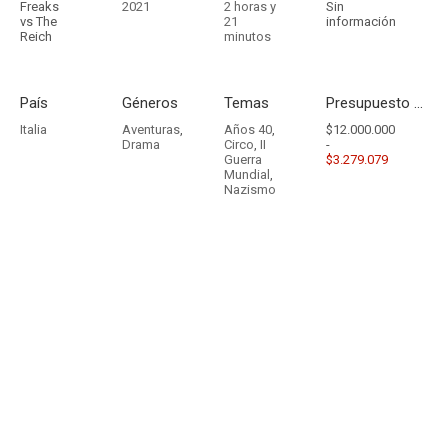
Freaks
2021
2 horas y
Sin
vs The
21
información
Reich
minutos
País
Géneros
Temas
Presupuesto - Ingresos
Italia
Aventuras
,
Años 40
,
$12.000.000
Drama
Circo
,
II
-
Guerra
$3.279.079
Mundial
,
Nazismo