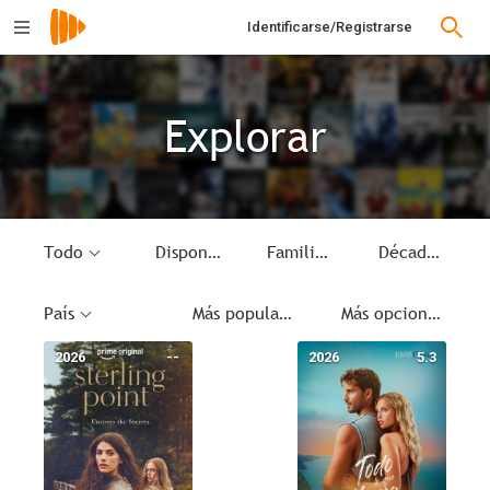
Identificarse/Registrarse
Explorar
Todo
Disponible
Familia
Década
País
Más populares
Más opciones
2026
--
2026
5.3