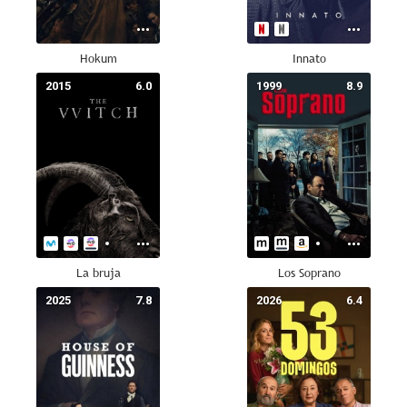
Hokum
Innato
2015
6.0
1999
8.9
La bruja
Los Soprano
2025
7.8
2026
6.4