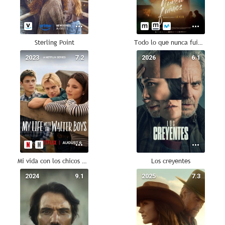
Sterling Point
Todo lo que nunca fuimos
2023
7.2
2026
6.1
Mi vida con los chicos Walter
Los creyentes
2024
9.1
2025
7.3