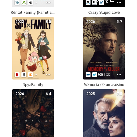
Rental Family (Familia de alquiler)
Crazy Stupid Love
2022
8.5
2026
5.7
Spy×Family
Memoria de un asesino
2026
6.4
2025
7.5