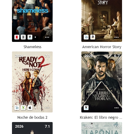
Shameless
American Horror Story
2026
7.1
2026
6.7
Noche de bodas 2
Kraken: El libro negro de las horas
2026
7.1
2026
7.0