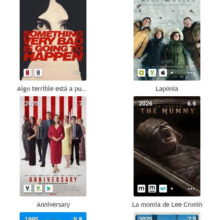
Algo terrible está a punto de suceder
Lapönia
2025
7.7
2026
6.6
Anniversary
La momia de Lee Cronin
1995
9.8
2025
7.5