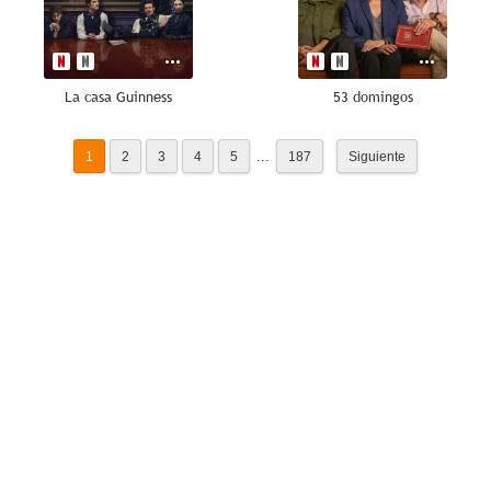
La casa Guinness
53 domingos
...
1
2
3
4
5
187
Siguiente