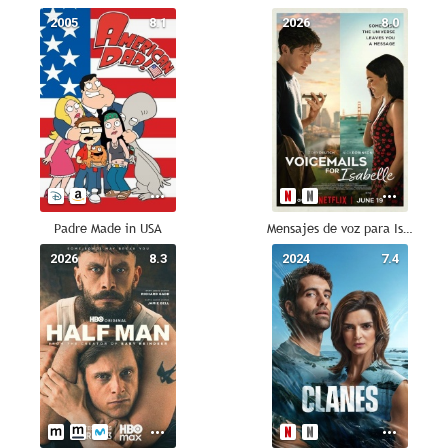
2005
8.1
2026
8.0
Padre Made in USA
Mensajes de voz para Isabelle
2026
8.3
2024
7.4