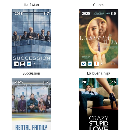
Half Man
Clanes
2018
8.7
2025
8.0
Succession
La buena hija
2025
8.2
2011
7.5