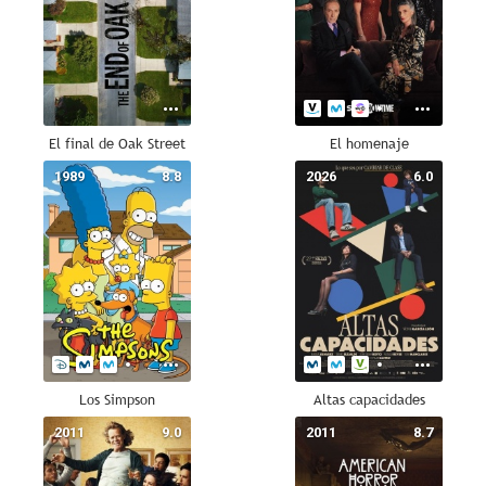
El final de Oak Street
El homenaje
1989
8.8
2026
6.0
Los Simpson
Altas capacidades
2011
9.0
2011
8.7