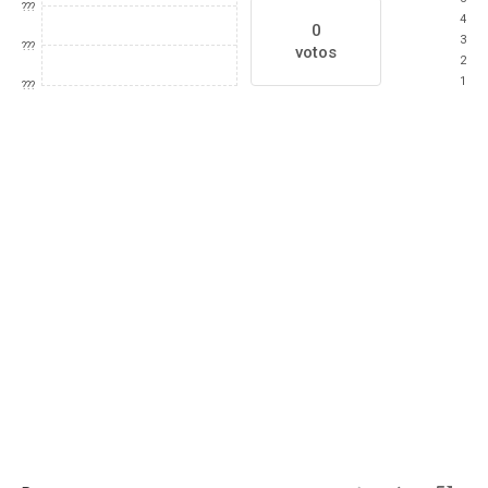
???
4
0
3
???
votos
2
1
???