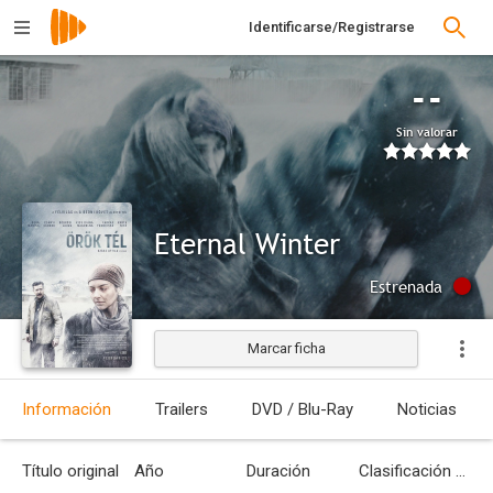
Identificarse/Registrarse
--
Sin valorar
Eternal Winter
Estrenada
Marcar ficha
Información
Trailers
DVD / Blu-Ray
Noticias
Título original
Año
Duración
Clasificación por edades