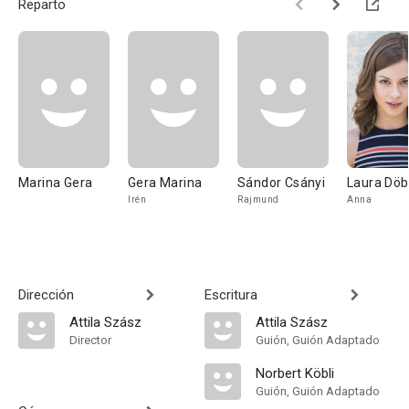
Reparto
Marina Gera
Gera Marina
Sándor Csányi
Laura Döb
Irén
Rajmund
Anna
Dirección
Escritura
Attila Szász
Attila Szász
Director
Guión, Guión Adaptado
Norbert Köbli
Guión, Guión Adaptado