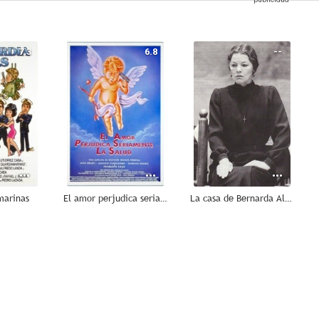
7.3
6.8
--
marinas
El amor perjudica seriamente la salud
La casa de Bernarda Alba
--
--