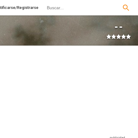
tificarse/Registrarse
--