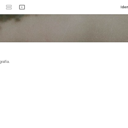
Iden
rafía.