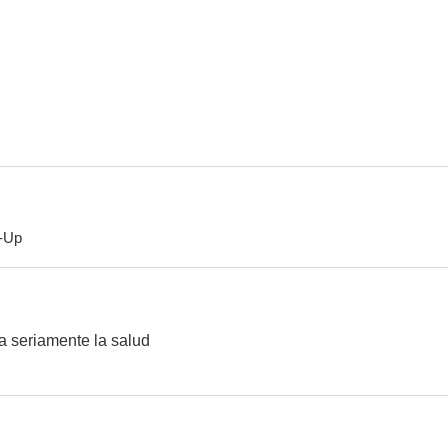
La casa de las mil muñecas
La mujer perdida
Tierra br
-Up
a seriamente la salud