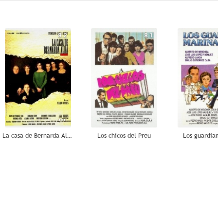
8.2
8.1
La casa de Bernarda Alba
Los chicos del Preu
Los guardia
--
--