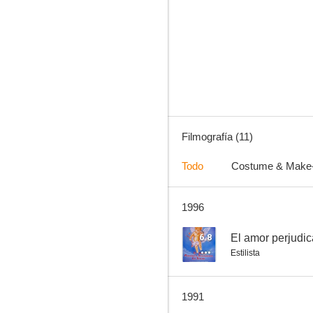
Esa mujer
Filmografía (11)
Todo
Costume & Make
1996
6.8
El amor perjudic
Estilista
1991