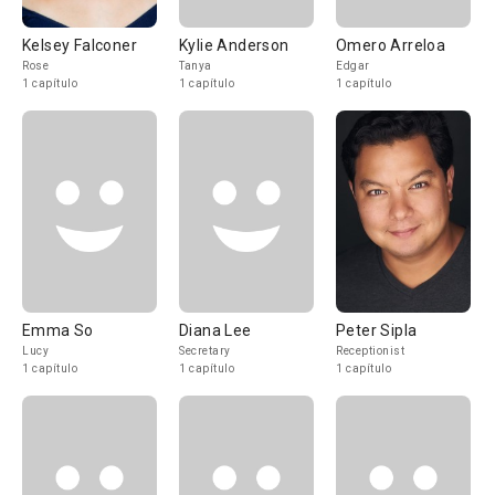
Kelsey Falconer
Kylie Anderson
Omero Arreloa
Rose
Tanya
Edgar
1 capítulo
1 capítulo
1 capítulo
Emma So
Diana Lee
Peter Sipla
Lucy
Secretary
Receptionist
1 capítulo
1 capítulo
1 capítulo