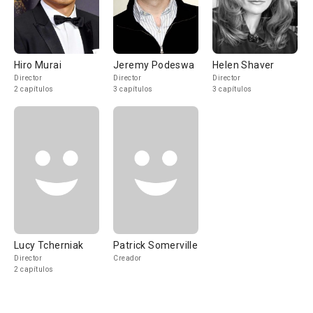
Hiro Murai
Jeremy Podeswa
Helen Shaver
Director
Director
Director
2 capítulos
3 capítulos
3 capítulos
Lucy Tcherniak
Patrick Somerville
Director
Creador
2 capítulos