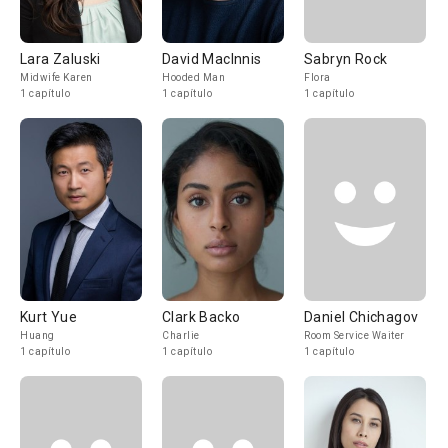
Lara Zaluski
David MacInnis
Sabryn Rock
Midwife Karen
Hooded Man
Flora
1 capítulo
1 capítulo
1 capítulo
Kurt Yue
Clark Backo
Daniel Chichagov
Huang
Charlie
Room Service Waiter
1 capítulo
1 capítulo
1 capítulo