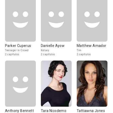
Parker Cuperus
Danielle Ayow
Matthew Amador
Teenager in Crowd
Kelsey
Tim
2 capítulos
2 capítulos
2 capítulos
Anthony Bennett
Tara Nicodemo
Tattiawna Jones