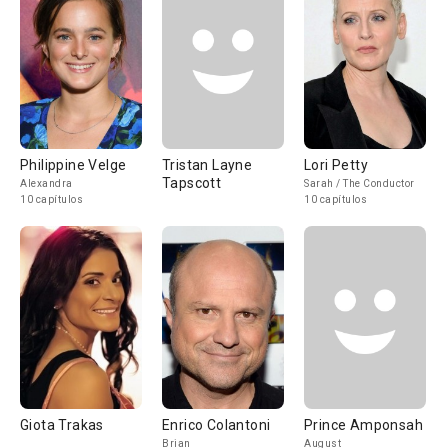
Philippine Velge
Tristan Layne
Lori Petty
Tapscott
Alexandra
Sarah / The Conductor
10 capítulos
10 capítulos
Giota Trakas
Enrico Colantoni
Prince Amponsah
Brian
August