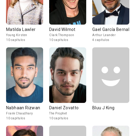
Matilda Lawler
David Wilmot
Gael García Bernal
Young Kirsten
Clark Thompson
Arthur Leander
10 capítulos
10 capítulos
4 capítulos
Nabhaan Rizwan
Daniel Zovatto
Bluu J King
Frank Chaudhary
The Prophet
10 capítulos
10 capítulos