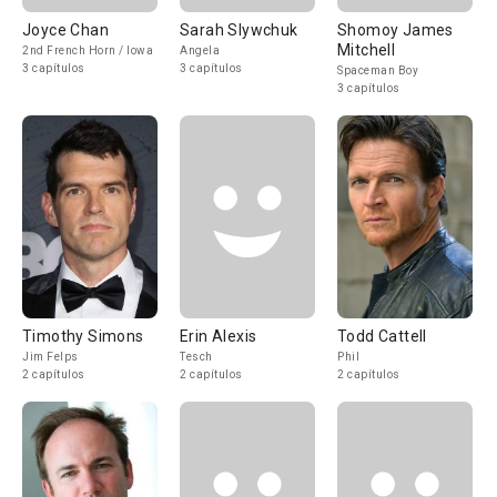
Joyce Chan
Sarah Slywchuk
Shomoy James
Mitchell
2nd French Horn / Iowa
Angela
3 capítulos
3 capítulos
Spaceman Boy
3 capítulos
Timothy Simons
Erin Alexis
Todd Cattell
Jim Felps
Tesch
Phil
2 capítulos
2 capítulos
2 capítulos