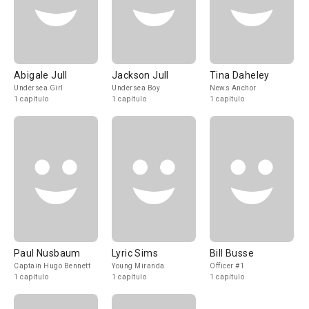
Abigale Jull
Jackson Jull
Tina Daheley
Undersea Girl
Undersea Boy
News Anchor
1 capítulo
1 capítulo
1 capítulo
Paul Nusbaum
Lyric Sims
Bill Busse
Captain Hugo Bennett
Young Miranda
Officer #1
1 capítulo
1 capítulo
1 capítulo