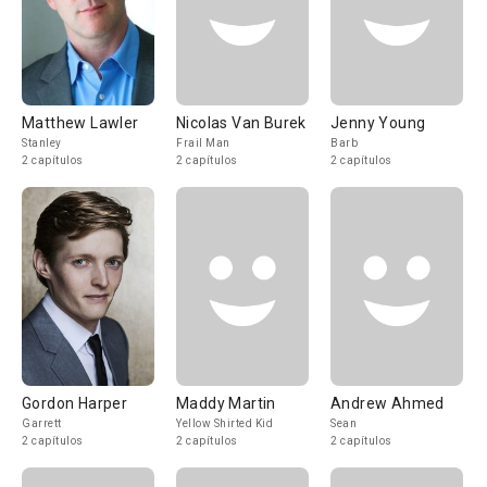
Matthew Lawler
Nicolas Van Burek
Jenny Young
Stanley
Frail Man
Barb
2 capítulos
2 capítulos
2 capítulos
Gordon Harper
Maddy Martin
Andrew Ahmed
Garrett
Yellow Shirted Kid
Sean
2 capítulos
2 capítulos
2 capítulos