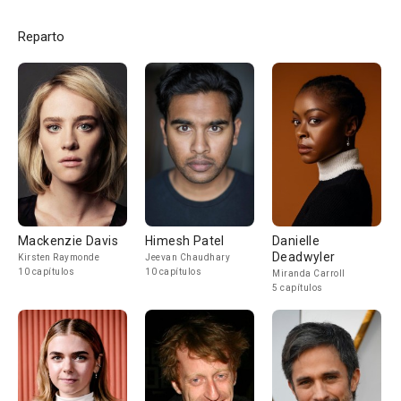
Reparto
Mackenzie Davis
Himesh Patel
Danielle
Deadwyler
Kirsten Raymonde
Jeevan Chaudhary
10 capítulos
10 capítulos
Miranda Carroll
5 capítulos