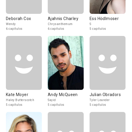
Deborah Cox
Ajahnis Charley
Ess Hödlmoser
Wendy
Chrysanthemum
S
6 capítulos
6 capítulos
5 capítulos
Kate Moyer
Andy McQueen
Julian Obradors
Haley Butterscotch
Sayid
Tyler Leander
5 capítulos
5 capítulos
5 capítulos