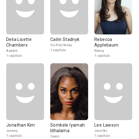
Delia Lisette
Cailin Stadnyk
Rebecca
Chambers
Applebaum
Co-Pilot Nicky
1 capítulo
Auddie
Nancy
1 capítulo
1 capítulo
Jonathan Kim
Somkele Iyamah
Lee Lawson
Idhalama
Jeremy
Jennifer
1 capítulo
1 capítulo
Gwen