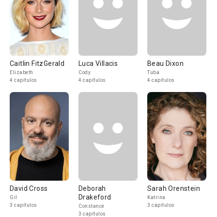
Caitlin FitzGerald
Luca Villacis
Beau Dixon
Elizabeth
Cody
Tuba
4 capítulos
4 capítulos
4 capítulos
David Cross
Deborah
Sarah Orenstein
Drakeford
Gil
Katrina
3 capítulos
3 capítulos
Constance
3 capítulos