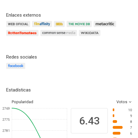
Enlaces externos
Redes sociales
Estadísticas
Popularidad
Votos
2769
10
9
6.43
2775
8
7
2781
6