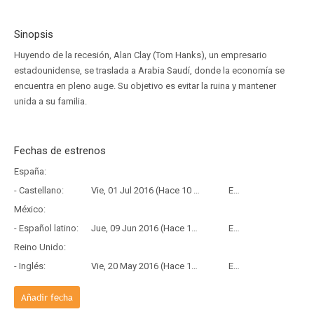
Sinopsis
Huyendo de la recesión, Alan Clay (Tom Hanks), un empresario
estadounidense, se traslada a Arabia Saudí, donde la economía se
encuentra en pleno auge. Su objetivo es evitar la ruina y mantener
unida a su familia.
Fechas de estrenos
España:
- Castellano:
Vie, 01 Jul 2016 (Hace 10 años y 1 mes)
Estreno
México:
- Español latino:
Jue, 09 Jun 2016 (Hace 10 años y 1 mes)
Estreno
Reino Unido:
- Inglés:
Vie, 20 May 2016 (Hace 10 años y 2 meses)
Estreno
Añadir fecha