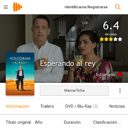
Identificarse/Registrarse
6.4
44 votos
Esperando al rey
Estrenada
Marcar ficha
Información
Trailers
DVD / Blu-Ray
(3)
Noticias
Título original
Año
Duración
Clasificación por edades