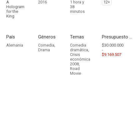
A
2016
1 hora y
12+
Hologram
38
for the
minutos
King
País
Géneros
Temas
Presupuesto - Ingresos
Alemania
Comedia
,
Comedia
$30.000.000
Drama
dramática
,
-
Crisis
$9.169.507
económica
2008
,
Road
Movie