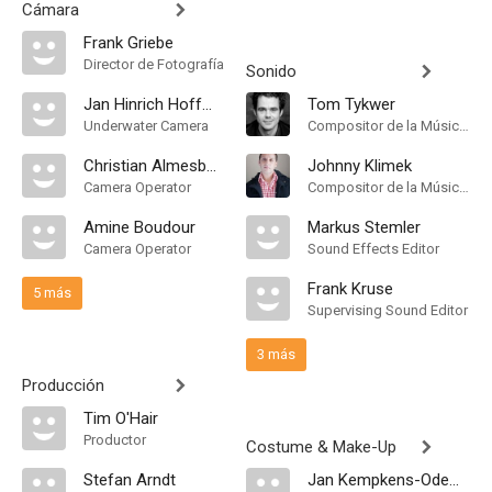
Cámara
Frank Griebe
Director de Fotografía
Sonido
Jan Hinrich Hoffmann
Tom Tykwer
Underwater Camera
Compositor de la Música Original
Christian Almesberger
Johnny Klimek
Camera Operator
Compositor de la Música Original
Amine Boudour
Markus Stemler
Camera Operator
Sound Effects Editor
Frank Kruse
5 más
Supervising Sound Editor
3 más
Producción
Tim O'Hair
Productor
Costume & Make-Up
Stefan Arndt
Jan Kempkens-Odemski