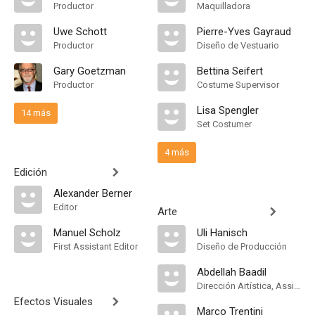
Productor
Maquilladora
Uwe Schott
Pierre-Yves Gayraud
Productor
Diseño de Vestuario
Gary Goetzman
Bettina Seifert
Productor
Costume Supervisor
Lisa Spengler
14 más
Set Costumer
4 más
Edición
Alexander Berner
Editor
Arte
Manuel Scholz
Uli Hanisch
First Assistant Editor
Diseño de Producción
Abdellah Baadil
Dirección Artística, Assistant Art Director
Efectos Visuales
Marco Trentini