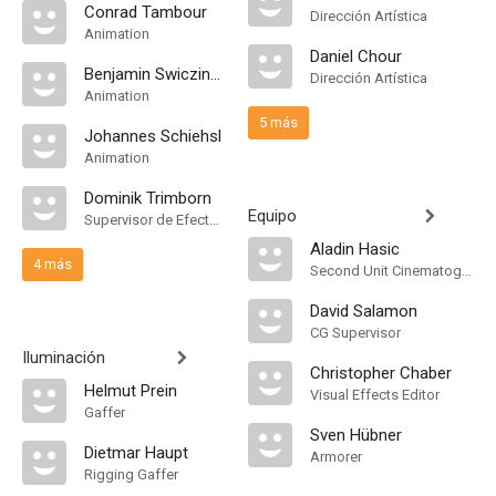
Conrad Tambour
Dirección Artística
Animation
Daniel Chour
Benjamin Swiczinsky
Dirección Artística
Animation
5 más
Johannes Schiehsl
Animation
Dominik Trimborn
Equipo
Supervisor de Efectos Visuales
Aladin Hasic
4 más
Second Unit Cinematographer
David Salamon
CG Supervisor
Iluminación
Christopher Chaber
Helmut Prein
Visual Effects Editor
Gaffer
Sven Hübner
Dietmar Haupt
Armorer
Rigging Gaffer