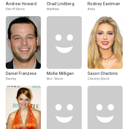
Andrew Howard
Chad Lindberg
Rodney Eastman
Sheriff Storch
Matthew
Andy
Daniel Franzese
Mollie Milligan
Saxon Sharbino
Stanley
Mrs. Storch
Chastity Storch