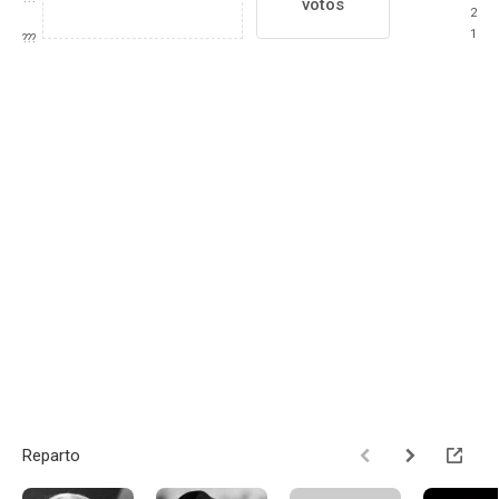
votos
2
1
???
Reparto