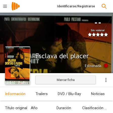
Identificarse/Registrarse
--
Sin valorar
Esclava del placer
Estrenada
Marcar ficha
Información
Trailers
DVD / Blu-Ray
Noticias
Título original
Año
Duración
Clasificación por edades