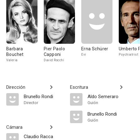
Barbara
Pier Paolo
Erna Schürer
Umberto 
Bouchet
Capponi
Evi
Psychiatrist
Valeria
David Rocchi
Dirección
Escritura
Brunello Rondi
Aldo Semeraro
Director
Guión
Brunello Rondi
Guión
Cámara
Claudio Racca