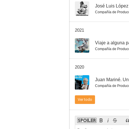
6.0
Compañía de Produc
En busca de la tumba de Cristo
2021
6.6
--
Viaje a alguna p
Compañía de Produc
2020
--
Juan Mariné. Un 
Compañía de Produc
Drácula 3D
Ver todo
6.0