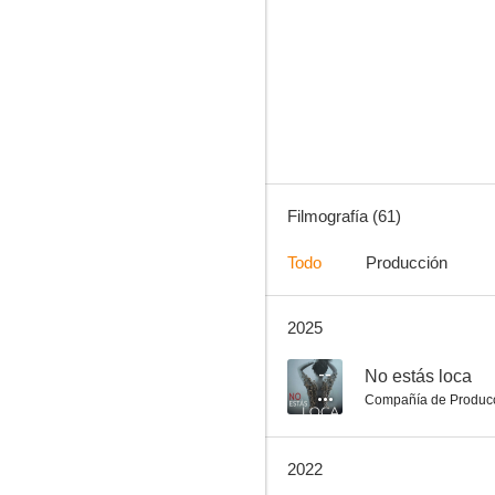
Las brujas de Zugarramurdi
8.2
Filmografía (61)
Todo
Producción
2025
La hora de los valientes
7.3
--
No estás loca
Compañía de Produc
2022