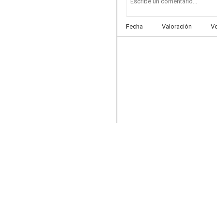
Fecha
Valoración
V
24 Horas en la vida de Querejeta
5.6
Desde que amanece apetece
5.5