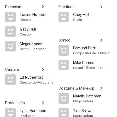
Dirección
Escritura
Louise Hooper
Gaby Hull
Director
Guión
Gaby Hull
Creador
Sonido
Megan Lynas
Edmund Butt
Script Supervisor
Compositor de la Música Original
Mike Grimes
Sound Effects Editor
Cámara
Ed Rutherford
Director de Fotografía
Costume & Make-Up
Natalie Pateman
Maquilladora
Producción
Lydia Hampson
Tina Brown
Productor
Maquilladora