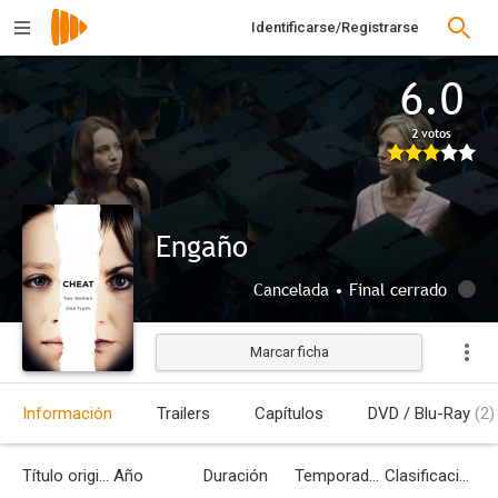
Identificarse/Registrarse
6.0
2 votos
Engaño
Cancelada • Final cerrado
Marcar ficha
Información
Trailers
Capítulos
DVD / Blu-Ray
(2)
Título original
Año
Duración
Temporadas
Clasificación por edades