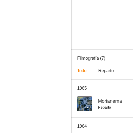
Den gula bilen
--
Filmografía (7)
Todo
Reparto
1965
Biljett till paradiset
--
Morianerna
Reparto
1964