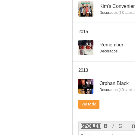
--
Kim's Convenie
Decorados
(
13
capítu
Nunca hables con extraños
2015
4.5
7.2
Remember
Decorados
2013
9.1
Orphan Black
Decorados
(
40
capítu
Corazones de guerra
Ver todo
--