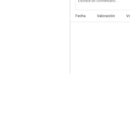
Fecha
Valoración
V
Riding the Bus with My Sister
--
El regreso de Alex Kelly
--