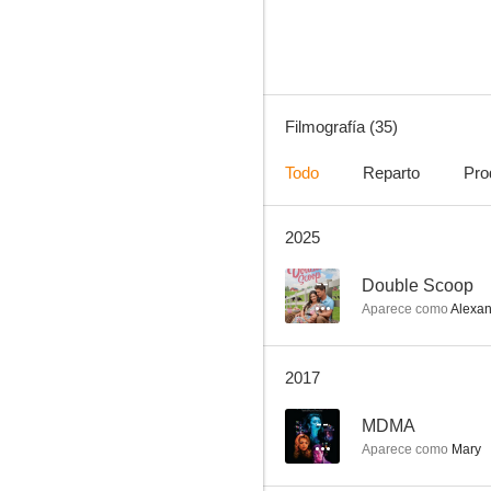
8.0
Filmografía (35)
Todo
Reparto
Pro
2025
Amistades engañosas
7.5
--
Double Scoop
Aparece como
Alexan
2017
--
MDMA
Aparece como
Mary