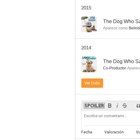
Renegado
2015
6.8
--
The Dog Who S
Aparece como
Belind
2014
--
The Dog Who Sa
Co-Productor
,
Aparec
Alerta tiburones
Ver todo
5.0
Fecha
Valoración
V