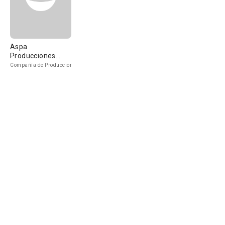
Aspa
Producciones
Cinematográficas
Compañía de Produccion
S.A