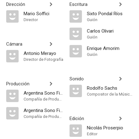
Dirección
Escritura
Mario Soffici
Sixto Pondal Ríos
Director
Guión
Carlos Olivari
Guión
Cámara
Enrique Amorim
Antonio Merayo
Guión
Director de Fotografía
Sonido
Producción
Rodolfo Sachs
Argentina Sono Film
Compositor de la Música Original, Música
Compañía de Produccion
Argentina Sono Film S.A.C.I
Compañía de Produccion
Edición
Nicolás Proserpio
Editor