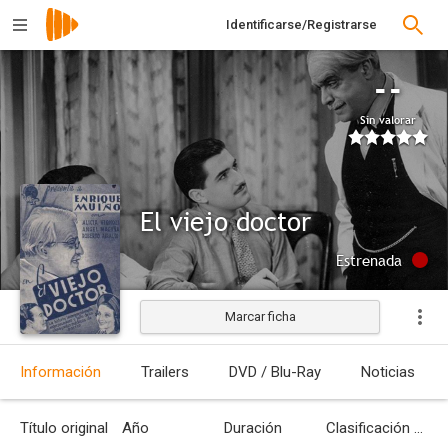
Identificarse/Registrarse
--
Sin valorar
El viejo doctor
Estrenada
Marcar ficha
Información
Trailers
DVD / Blu-Ray
Noticias
Título original
Año
Duración
Clasificación por edades