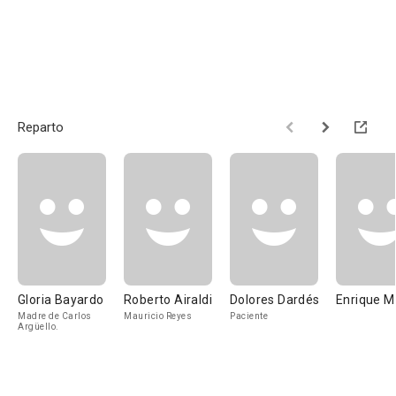
Reparto
Gloria Bayardo
Roberto Airaldi
Dolores Dardés
Enrique M
Madre de Carlos
Mauricio Reyes
Paciente
Argüello.