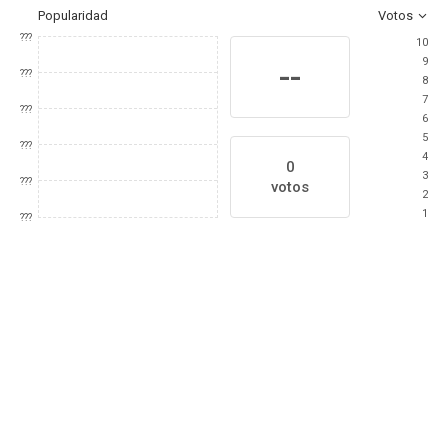
Popularidad
Votos
???
10
9
--
???
8
7
???
6
5
???
4
0
3
???
votos
2
1
???