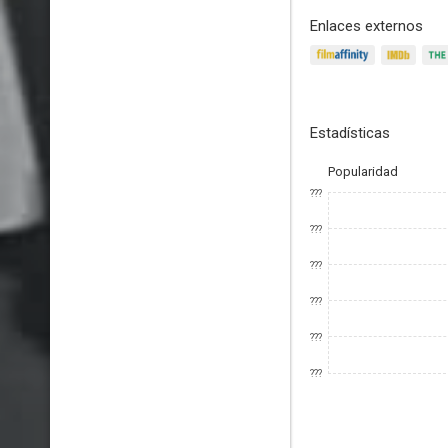
Enlaces externos
Estadísticas
Popularidad
???
???
???
???
???
???