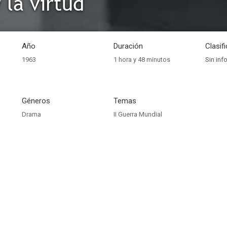
y la virtud
Año
Duración
Clasif
1963
1 hora y 48 minutos
Sin inf
Géneros
Temas
Drama
II Guerra Mundial