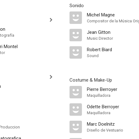
Sonido
Michel Magne
Compositor de la Música Orig
non
Jean Gitton
tografía
Music Director
ri Montel
Robert Biard
tor
Sound
Costume & Make-Up
m
Pierre Berroyer
Maquilladora
Odette Berroyer
Maquilladora
Marc Doelnitz
Produccion
Diseño de Vestuario
matografica