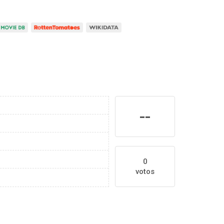
--
0
votos