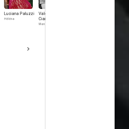
Luciana Paluzzi
Valeria
Paul Gégauff
Astrid Hee
Ciangottini
Héléna
S.S. Doctor
Danielle
Manuela