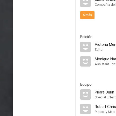
Compañía de 
5 más
Edición
Victoria Me
Editor
Monique Na
Assistant Edit
Equipo
Pierre Durin
Special Effec
Robert Chris
Property Mast