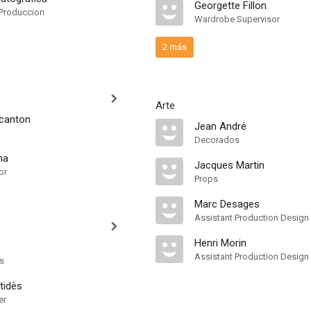
Georgette Fillon
Produccion
Wardrobe Supervisor
2 más
Arte
rcanton
Jean André
Decorados
na
Jacques Martin
or
Props
Marc Desages
Assistant Production Design
Henri Morin
Assistant Production Design
ts
tidès
er