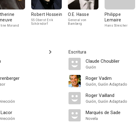
therine
Robert Hossein
O.E. Hasse
Philippe
neuve
Lemaire
SS Oberst Erik
General von
Schörndorf
Bamberg
tine Morand
Hans Streicher
Escritura
m
Claude Choublier
Guión
renberger
Roger Vadim
sor
Guión, Guión Adaptado
Roger Vailland
Dirección
Guión, Guión Adaptado
 Lacor
Marqués de Sade
Dirección
Novela