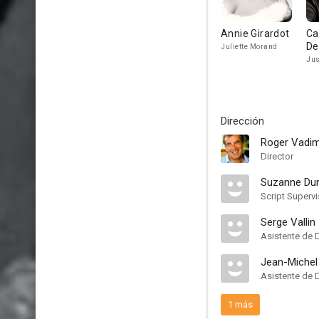
Annie Girardot
Ca
De
Juliette Morand
Jus
Dirección
Roger Vadi
Director
Suzanne Dur
Script Supervi
Serge Vallin
Asistente de 
Jean-Michel
Asistente de 
1 más