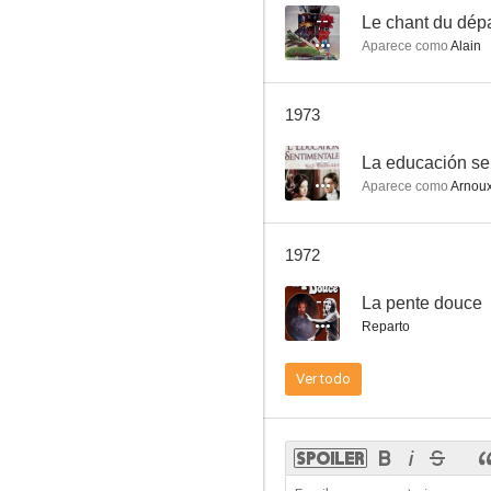
--
Le chant du dépa
Aparece como
Alain
Paris au mois d'août
1973
--
--
La educación se
Aparece como
Arnou
1972
--
La pente douce
Reparto
Fifí, la plume
Ver todo
--