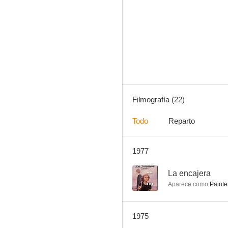
Bacanal en el aniversario de boda
--
Filmografía (22)
Todo
Reparto
1977
Más veloz que el viento
--
--
La encajera
Aparece como
Painte
1975