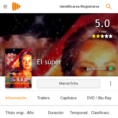
Identificarse/Registrarse
5.0
1 voto
El súper
En emisión
Marcar ficha
Información
Trailers
Capítulos
DVD / Blu-Ray
Título original
Año
Duración
Temporadas
Clasificación por edades