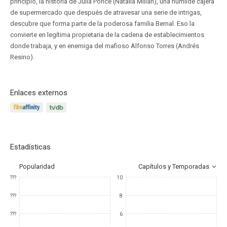
principio, la historia de Julia Ponce (Natalia Millán), una humilde cajera
de supermercado que después de atravesar una serie de intrigas,
descubre que forma parte de la poderosa familia Bernal. Eso la
convierte en legítima propietaria de la cadena de establecimientos
donde trabaja, y en enemiga del mafioso Alfonso Torres (Andrés
Resino).
Enlaces externos
Estadísticas
Popularidad
Capítulos y Temporadas
???
10
???
8
???
6