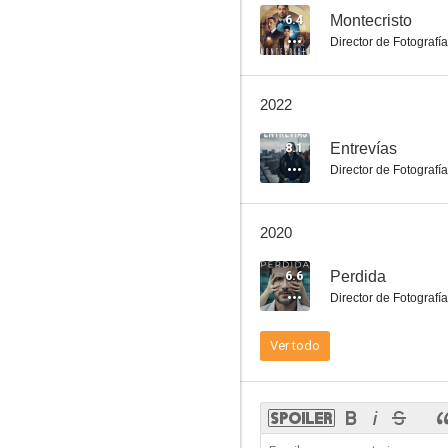
6.4
Montecristo
Director de Fotografía
Todos los hombres sois iguales
2022
--
8.1
Entrevías
Director de Fotografía
2020
6.6
Perdida
Director de Fotografía
La nocturna
Ver todo
--