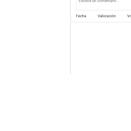
Fecha
Valoración
V
Ecos
--
Yo soy de mi barrio