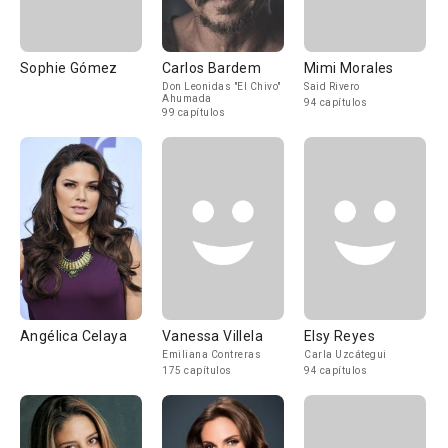
Sophie Gómez
Carlos Bardem
Mimi Morales
Don Leonidas "El Chivo"
Said Rivero
Ahumada
94 capítulos
99 capítulos
Angélica Celaya
Vanessa Villela
Elsy Reyes
Emiliana Contreras
Carla Uzcátegui
175 capítulos
94 capítulos