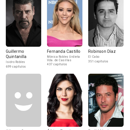
Guillermo
Fernanda Castillo
Robinson Díaz
Quintanilla
Mónica Robles Urdieta
El Cabo
Vda. de Casillas
351 capítulos
Isidro Robles
437 capítulos
699 capítulos