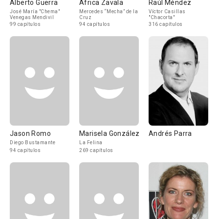
Alberto Guerra
África Zavala
Raúl Méndez
José María "Chema"
Mercedes “Mecha” de la
Víctor Casillas
Venegas Mendivil
Cruz
"Chacorta"
99 capítulos
94 capítulos
316 capítulos
Jason Romo
Marisela González
Andrés Parra
Diego Bustamante
La Felina
94 capítulos
269 capítulos