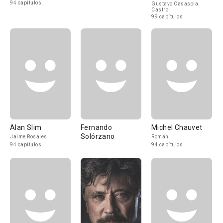
94 capítulos
Gustavo Casasola
Castro
99 capítulos
Alan Slim
Fernando
Michel Chauvet
Solórzano
Jaime Rosales
Román
94 capítulos
94 capítulos