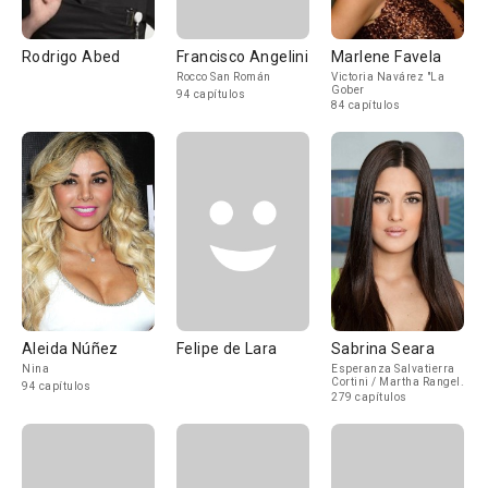
Rodrigo Abed
Francisco Angelini
Marlene Favela
Rocco San Román
Victoria Navárez "La
Gober
94 capítulos
84 capítulos
Aleida Núñez
Felipe de Lara
Sabrina Seara
Nina
Esperanza Salvatierra
Cortini / Martha Rangel
94 capítulos
"La Venezolana"
279 capítulos