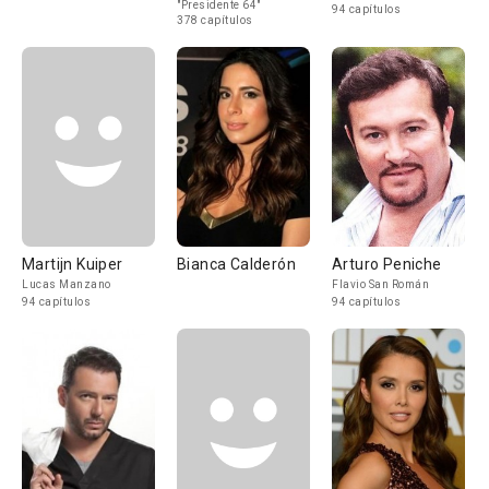
"Presidente 64"
94 capítulos
378 capítulos
Martijn Kuiper
Bianca Calderón
Arturo Peniche
Lucas Manzano
Flavio San Román
94 capítulos
94 capítulos