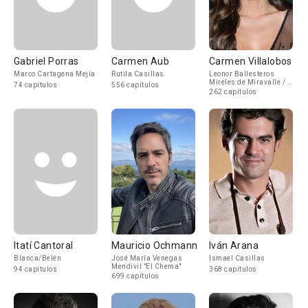
Gabriel Porras
Carmen Aub
Carmen Villalobos
Marco Cartagena Mejía
Rutila Casillas
Leonor Ballesteros
Mireles de Miravalle / de
74 capítulos
556 capítulos
Terán "La Colombiana"
262 capítulos
Itatí Cantoral
Mauricio Ochmann
Iván Arana
Blanca/Belén
José María Venegas
Ismael Casillas
Mendivil "El Chema"
94 capítulos
368 capítulos
699 capítulos