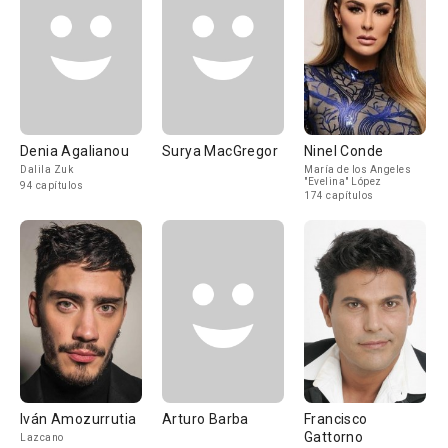
Denia Agalianou
Surya MacGregor
Ninel Conde
Dalila Zuk
María de los Angeles
"Evelina" López
94 capítulos
174 capítulos
Iván Amozurrutia
Arturo Barba
Francisco
Gattorno
Lazcano