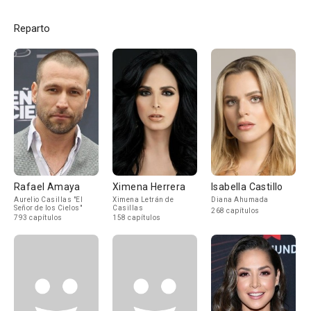
Reparto
Rafael Amaya
Ximena Herrera
Isabella Castillo
Aurelio Casillas "El
Ximena Letrán de
Diana Ahumada
Señor de los Cielos"
Casillas
268 capítulos
793 capítulos
158 capítulos