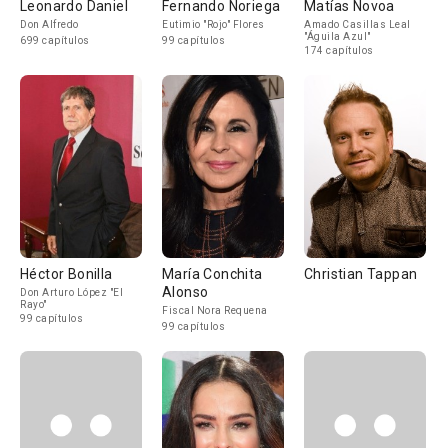
Leonardo Daniel
Fernando Noriega
Matías Novoa
Don Alfredo
Eutimio "Rojo" Flores
Amado Casillas Leal
"Águila Azul"
699 capítulos
99 capítulos
174 capítulos
Héctor Bonilla
María Conchita
Christian Tappan
Alonso
Don Arturo López "El
Rayo"
Fiscal Nora Requena
99 capítulos
99 capítulos