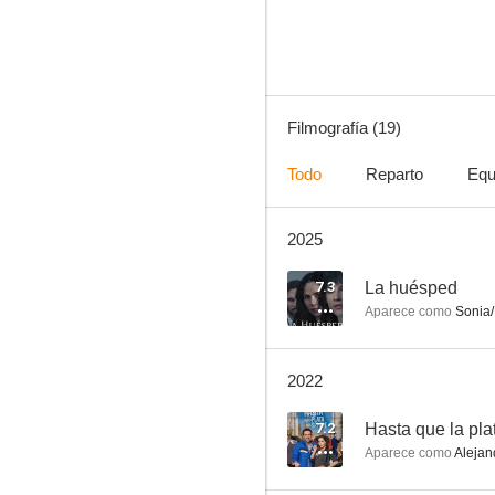
7.3
Filmografía (19)
Todo
Reparto
Equ
2025
La huésped
6.0
7.3
La huésped
Aparece como
Sonia/
2022
7.2
Hasta que la pla
Aparece como
Alejan