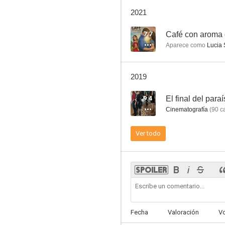
Niños ricos, pobres padres
2021
--
7.7
Café con aroma 
Aparece como
Lucia 
2019
9.4
El final del para
Cinematografía
(
90
ca
Ojo por ojo
Ver todo
--
Fecha
Valoración
V