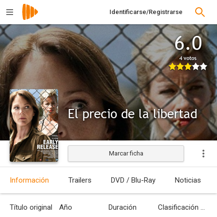
Identificarse/Registrarse
6.0
4 votos
El precio de la libertad
Marcar ficha
Información
Trailers
DVD / Blu-Ray
Noticias
Título original
Año
Duración
Clasificación por edades