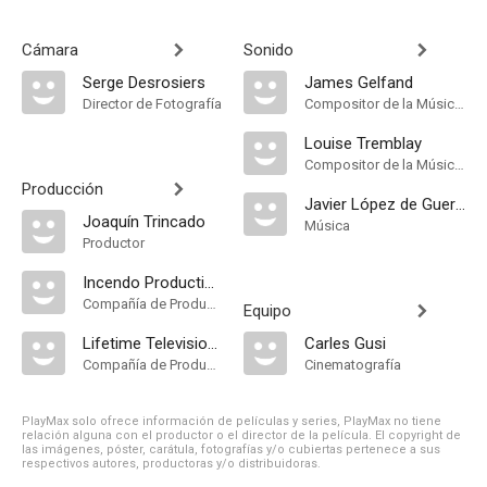
Cámara
Sonido
Serge Desrosiers
James Gelfand
Director de Fotografía
Compositor de la Música Original
Louise Tremblay
Compositor de la Música Original
Producción
Javier López de Guereña
Joaquín Trincado
Música
Productor
Incendo Productions
Compañía de Produccion
Equipo
Lifetime Television [United States]
Carles Gusi
Compañía de Produccion
Cinematografía
PlayMax solo ofrece información de películas y series, PlayMax no tiene
relación alguna con el productor o el director de la película. El copyright de
las imágenes, póster, carátula, fotografías y/o cubiertas pertenece a sus
respectivos autores, productoras y/o distribuidoras.