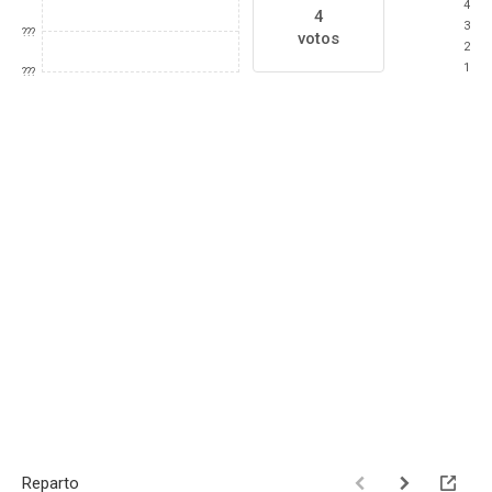
4
4
3
???
votos
2
1
???
Reparto