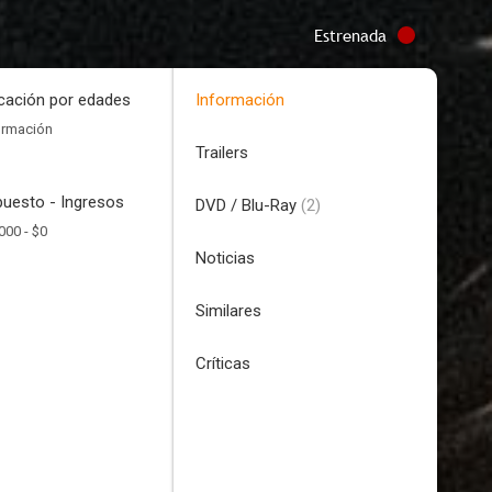
Estrenada
icación por edades
Información
ormación
Trailers
uesto - Ingresos
DVD / Blu-Ray
(2)
000 -
$0
Noticias
Similares
Críticas