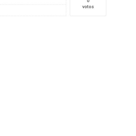
0
votos