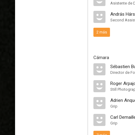
Asistente de 
András Hárs
Second Assist
2 más
Cámara
Sébastien 
Director de Fo
Roger Arpaj
Still Photogra
Adrien Anque
Grip
Carl Demaill
Grip