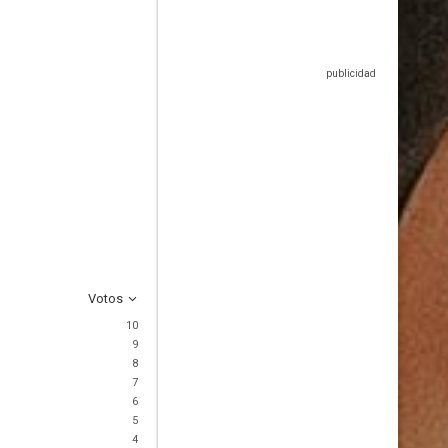
Votos
10
9
8
7
6
5
4