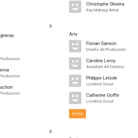
Christophe Oliveira
Key Makeup Artist
Arte
gneray
Florian Sanson
Diseño de Producción
Produccion
Caroline Leroy
Assistant Art Director
nema
Produccion
Philippe Letode
Location Scout
uction
Produccion
Catherine Goffin
Location Scout
5 más