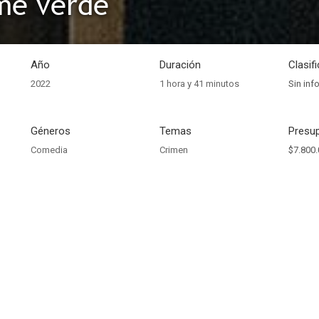
me verde
Año
Duración
Clasif
2022
1 hora y 41 minutos
Sin inf
Géneros
Temas
Presup
Comedia
Crimen
$7.800.