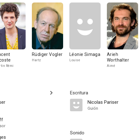
ncent
Rüdiger Vogler
Léonie Simaga
Arieh
coste
Worthalter
Hartz
Louise
tin Rémi
Aimé
Escritura
ser
Nicolas Pariser
Guión
ff
sor
Sonido
tges