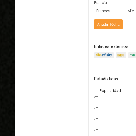
Francia:
- Frances:
Mié,
Añadir fecha
Enlaces externos
Estadísticas
Popularidad
???
???
???
???