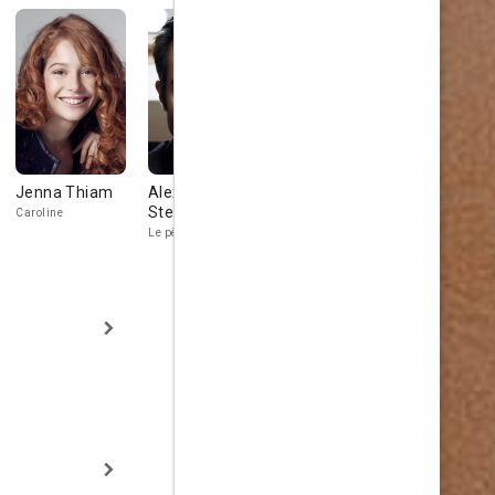
Jenna Thiam
Alexandre
Lucie Gallo
Olivier Bro
Steiger
Caroline
Carla
Victor
Le père dans le train