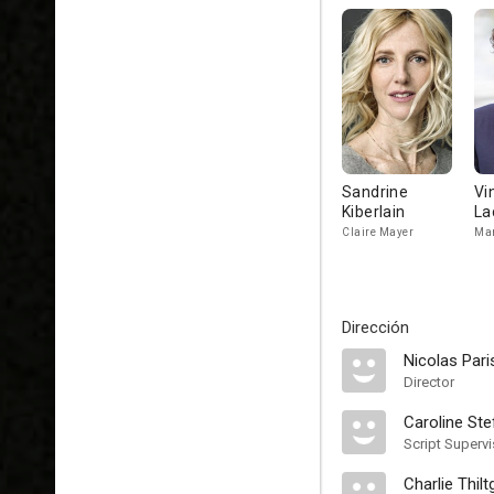
Sandrine
Vi
Kiberlain
La
Claire Mayer
Mar
Dirección
Nicolas Pari
Director
Caroline Ste
Script Supervi
Charlie Thil