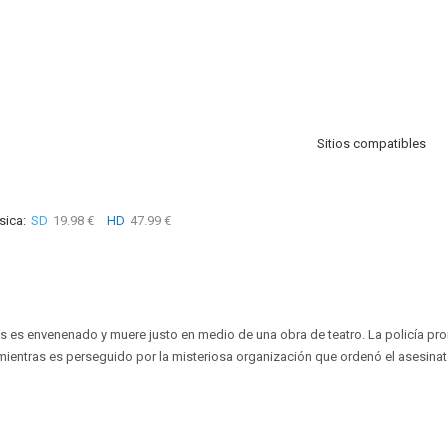
Sitios compatibles
sica:
SD
19.98 €
HD
47.99 €
s es envenenado y muere justo en medio de una obra de teatro. La policía p
 mientras es perseguido por la misteriosa organización que ordenó el asesinat