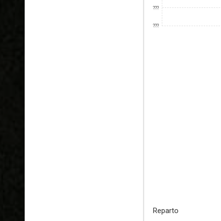
???
???
Reparto