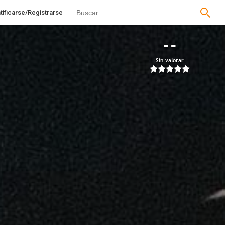
tificarse/Registrarse
--
Sin valorar