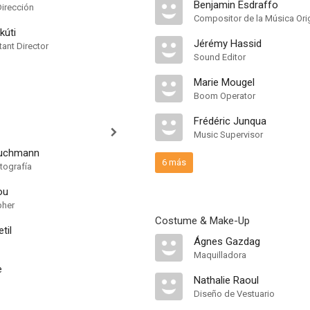
Benjamin Esdraffo
Dirección
Compositor de la Música Orig
kúti
Jérémy Hassid
ant Director
Sound Editor
Marie Mougel
Boom Operator
Frédéric Junqua
Music Supervisor
Buchmann
6 más
tografía
ou
pher
Costume & Make-Up
til
Ágnes Gazdag
Maquilladora
e
Nathalie Raoul
Diseño de Vestuario