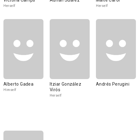
Victòria Camps
Adrián Suárez
Maite Carol
Herself
Herself
Alberto Gadea
Itziar González
Andrés Perugini
Virós
Himself
Herself