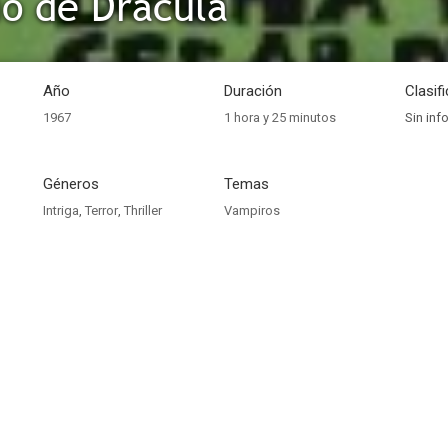
io de Drácula
Año
Duración
Clasif
1967
1 hora y 25 minutos
Sin inf
Géneros
Temas
Intriga
,
Terror
,
Thriller
Vampiros