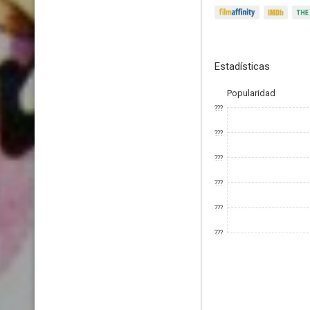
Estadísticas
Popularidad
???
???
???
???
???
???