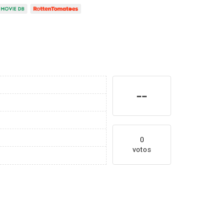
--
0
votos