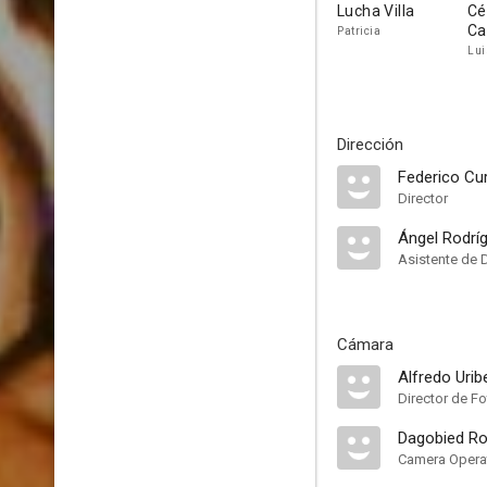
Lucha Villa
Cé
C
Patricia
Lui
Dirección
Federico Cur
Director
Ángel Rodrí
Asistente de 
Cámara
Alfredo Urib
Director de Fo
Dagobied Ro
Camera Opera