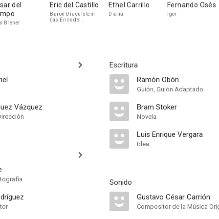
sar del
Eric del Castillo
Ethel Carrillo
Fernando Osés
ampo
Baron Draculstein
Diana
Igor
(as Erick del
s Brener
Castillo)
Escritura
iel
Ramón Obón
Guión, Guión Adaptado
guez Vázquez
Bram Stoker
Dirección
Novela
Luis Enrique Vergara
Idea
e
tografía
Sonido
dríguez
Gustavo César Carrión
tor
Compositor de la Música Orig