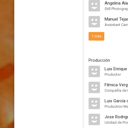
Angelina Ala
Still Photogra
Manuel Teja
Assistant Ca
1 más
Producción
Luis Enrique
Productor
Filmica Ver
Compañía de 
Luis García
Production M
Jose Rodrig
Unidad de Pr