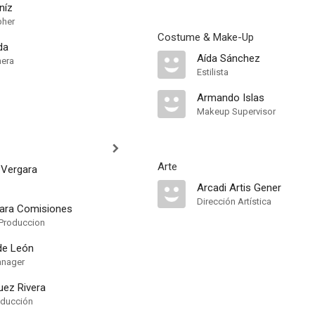
níz
pher
Costume & Make-Up
da
Aída Sánchez
mera
Estilista
Armando Islas
Makeup Supervisor
Arte
 Vergara
Arcadi Artis Gener
Dirección Artística
gara Comisiones
Produccion
 de León
anager
uez Rivera
oducción