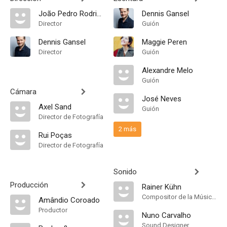
João Pedro Rodrigues
Dennis Gansel
Director
Guión
Dennis Gansel
Maggie Peren
Director
Guión
Alexandre Melo
Guión
Cámara
José Neves
Axel Sand
Guión
Director de Fotografía
2 más
Rui Poças
Director de Fotografía
Sonido
Producción
Rainer Kühn
Compositor de la Música Original
Amândio Coroado
Productor
Nuno Carvalho
Sound Designer