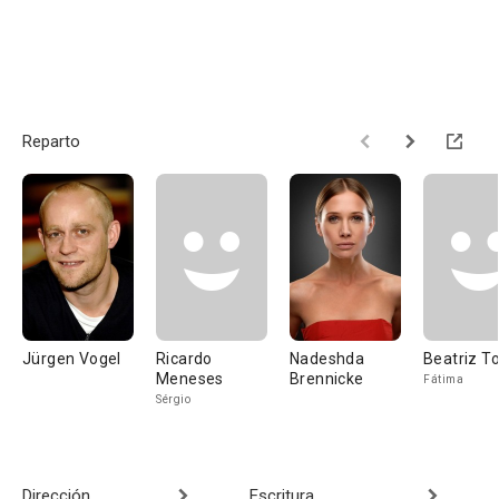
Reparto
Jürgen Vogel
Ricardo
Nadeshda
Beatriz T
Meneses
Brennicke
Fátima
Sérgio
Dirección
Escritura