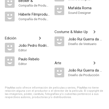
Becker &
Compañía de Produccion
Mafalda Roma
Sound Designer
Häberle Filmproduktion
Compañía de Produccion
Costume & Make-Up
Edición
João Rui Guerra da Mata
Diseño de Vestuario
João Pedro Rodrigues
Editor
Paulo Rebelo
Arte
Editor
João Rui Guerra da Mata
Diseño de Producción
PlayMax solo ofrece información de películas y series, PlayMax no tiene
relación alguna con el productor o el director de la película. El copyright de
las imágenes, póster, carátula, fotografías y/o cubiertas pertenece a sus
respectivos autores, productoras y/o distribuidoras.