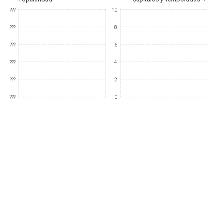
???
10
???
8
???
6
???
4
???
2
???
0