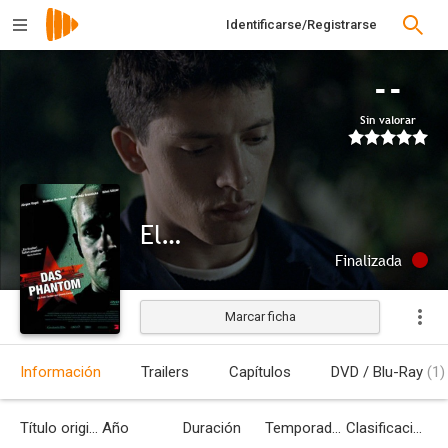
Identificarse/Registrarse
--
Sin valorar
El fantasma
Finalizada
Marcar ficha
Información
Trailers
Capítulos
DVD / Blu-Ray
(1)
Título original
Año
Duración
Temporadas
Clasificación por edades