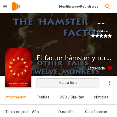
Identificarse/Registrarse
--
Sin valorar
El factor hámster y otros cuentos sobre 12 monos
Estrenada
Marcar ficha
Información
Trailers
DVD / Blu-Ray
Noticias
Título original
Año
Duración
Clasificación por edades