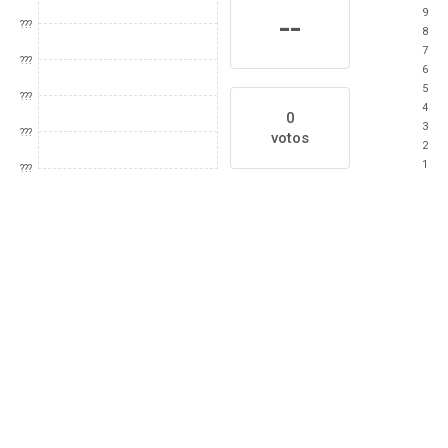
9
--
???
8
7
???
6
5
???
4
0
3
???
votos
2
1
???