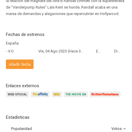
la relación del magnate del cine B Randall Emmett con la superestrella
de "Vanderpump Rules" Lala Kent se hunde, Randall acaba en una
marea de demandas y alegaciones que repercutirán en Hollywood.
Fechas de estrenos
España:
- V.O:
Vie, 04 Ago 2023 (Hace 3 años)
Estreno
Disney+
Añadir fecha
Enlaces externos
Estadísticas
Popularidad
Votos