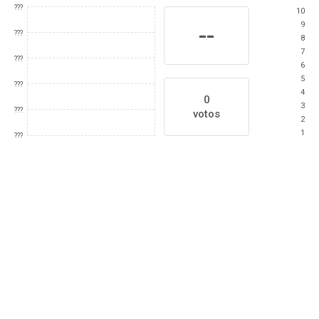
???
10
9
--
???
8
7
???
6
5
???
4
0
3
???
votos
2
1
???