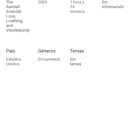
The
2023
1 hora y
Sin
Randall
24
información
Scandal:
minutos
Love,
Loathing,
and
Vanderpump
País
Géneros
Temas
Estados
Documental
Sin
Unidos
temas