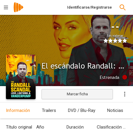
Identificarse/Registrarse
--
Sin valorar
El escándalo Randall: Amor, odio y Vanderpump
Estrenada
Marcar ficha
Información
Trailers
DVD / Blu-Ray
Noticias
Título original
Año
Duración
Clasificación por edades