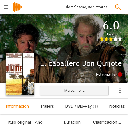
Identificarse/Registrarse
6.0
1 voto
El caballero Don Quijote
Estrenada
Marcar ficha
Información
Trailers
DVD / Blu-Ray
(1)
Noticias
Título original
Año
Duración
Clasificación por edades