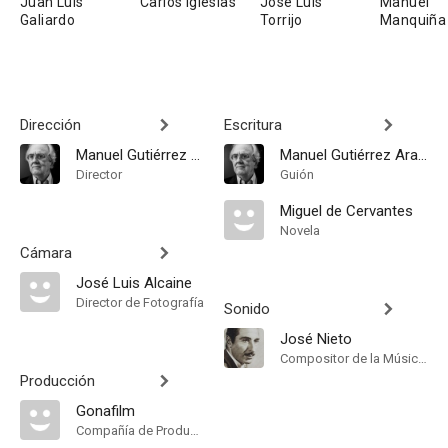
Juan Luis
Carlos Iglesias
José Luis
Manuel
Galiardo
Torrijo
Manquiña
Dirección
Escritura
Manuel Gutiérrez Aragón
Manuel Gutiérrez Aragón
Director
Guión
Miguel de Cervantes
Novela
Cámara
José Luis Alcaine
Director de Fotografía
Sonido
José Nieto
Compositor de la Música Original
Producción
Gonafilm
Compañía de Produccion