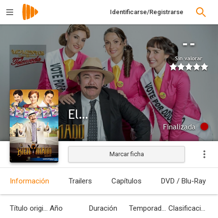
Identificarse/Registrarse
--
Sin valorar
El bienamado
Finalizada
Marcar ficha
Información
Trailers
Capítulos
DVD / Blu-Ray
Título original
Año
Duración
Temporadas
Clasificación por edades