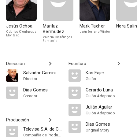
Jesús Ochoa
Mariluz
Mark Tacher
Nora Sali
Bermúdez
Odorico Cienfuegos
León Serrano Winter
Montaño
Valeria Cienfuegos
Samperio
Dirección
Escritura
Salvador Garcini
Kari Fajer
Director
Guión
Dias Gomes
Gerardo Luna
Creador
Guión Adaptado
Julián Aguilar
Guión Adaptado
Producción
Dias Gomes
Televisa S.A. de C.V
Original Story
Compañía de Produccion