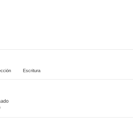
Soy tu dueña
El maleficio
Soñado
7.5
7.0
ección
Escritura
Mujer de madera
Pasión y poder
La malqu
6.0
5.8
sado
)