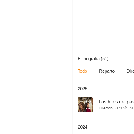
La fea más bella
7.7
Filmografía (51)
Todo
Reparto
Dir
2025
Mañana es para siempre
6.0
8.0
Los hilos del pa
Director
(
60
capítulos
2024