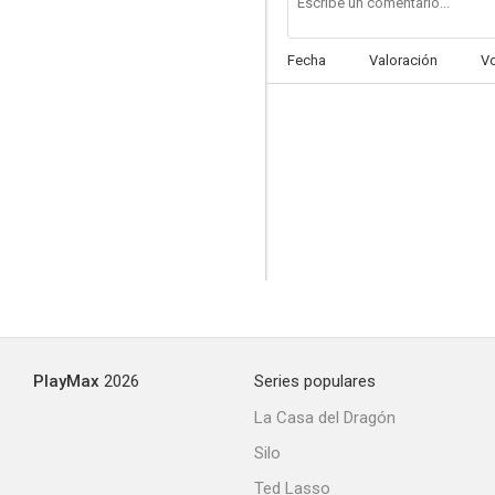
Fecha
Valoración
V
Las vías del amor
--
PlayMax
2026
Series populares
El camaleón
La Casa del Dragón
--
Silo
Ted Lasso