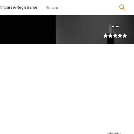
tificarse/Registrarse
--