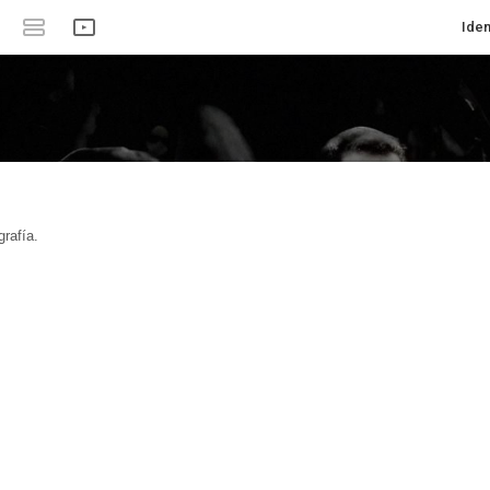
Iden
rafía.