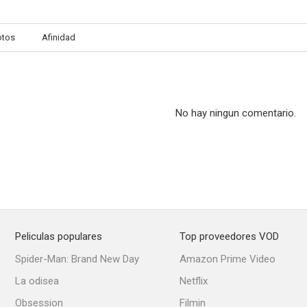
otos
Afinidad
Corazones rotos
Corazones rotos
Volver a e
--
--
No hay ningun comentario.
Peliculas populares
Top proveedores VOD
El costo de la vida
Robachicos
Astuci
Spider-Man: Brand New Day
Amazon Prime Video
--
--
La odisea
Netflix
Obsession
Filmin