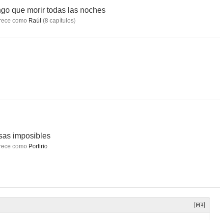
go que morir todas las noches
rece como
Raúl
(
8
capítulos
)
sibles
El premio mayor
Tengo que morir todas las noches
--
--
--
as imposibles
rece como
Porfirio
fusión
Amor sin maquillaje
Alegrijes y rebujos
--
--
--