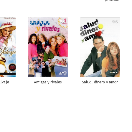
9.0
9.0
9.0
alvaje
Amigas y rivales
Salud, dinero y amor
8.8
8.0
7.9