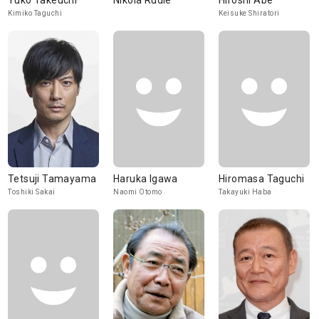
Yuko Takeuchi
Nikola Rudle
Hiroshi Abe
Kimiko Taguchi
Keisuke Shiratori
Tetsuji Tamayama
Haruka Igawa
Hiromasa Taguchi
Toshiki Sakai
Naomi Otomo
Takayuki Haba